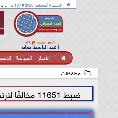

السبت 8 أغسطس 2026
10:19 مـ
الدكتور محمد الصريدي يكشف المخطط الجديد من «تكوين» إلى «مجتمع
رئيس مجلس الإدارة
أ عبد الباسط صابر

الأخبار
السياسة
الاقتص
الفنون
محافظات
2021-07-03 12:25:08
ضبط 11651 مخالفًا لارتداء الكمامة و250 قضية تداول شيشة