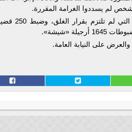
كما تم تحرير 858 مخالفة للمحال التي ل
يلة «شيشة».
 والعرض على النيابة العامة.