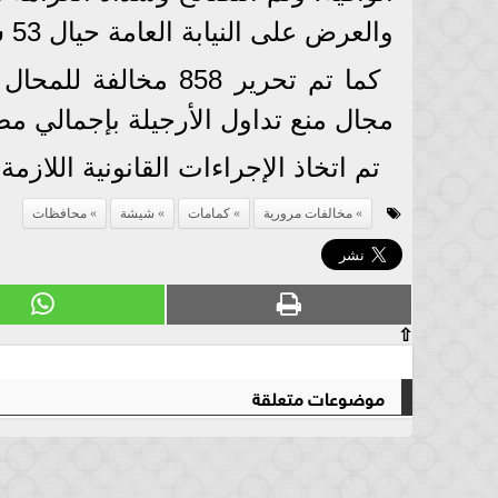
والعرض على النيابة العامة حيال 53 شخص لم يسددوا الغرامة المقررة.
مجال منع تداول الأرجيلة بإجمالي مضبوطات 1645 أرج
تم اتخاذ الإجراءات القانونية اللازمة
مخالفات مرورية
كمامات
شيشة
محافظات
⇧
موضوعات متعلقة