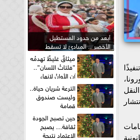
أبعد من حدود المستطيل
الأخضر .. المبادئ لا تسقط
بصفارة الحكم
ميثاقٌ غليظٌ تهدمُه
”فلتاتُ اللسان”..
يذًا
آن الأوانُ لإنهاءِ
ونا،
فوضى الطلاق الشفهي!
الترعة شريان حياة..
لنقل
وليست صندوق
تشار
قمامة
حين تصبح الجودة
ثقافة… يصبح
م الكمامات
الاعتماد نتيجة
ات القانونية