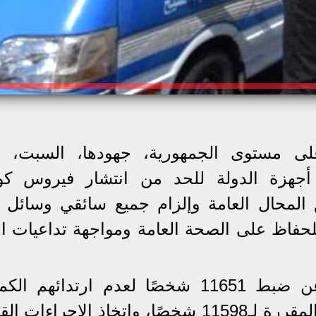
ى مستوى الجمهورية، جهودها، السبت، تنف
ا أجهزة الدولة للحد من انتشار فيروس كور
المحال العامة وإلزام جميع سائقي وسائل ا
للحفاظ على الصحة العامة ومواجهة تداعيات ان
أسفرت الجهود خلال 24 ساعة عن ضبط 11651 شخصًا لعدم ارتدائه
الواقية، وتم التصالح وسداد الغرامة المقررة لـ11598 شخصًا، واتخاذ الإجراء