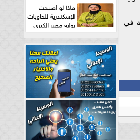
طبيعية
ماذا لو أصبحت
الإسكندرية للحاويات
م تلتزم بقرار الغلق، وضبط 250 قضية في
بوابه مصر الكبري
للتجارة العالمية بقلم د...