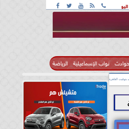





 بأغلب الأنحاء ورطوبة والمحسوسة بالقاهرة 38 درجة
قائمة ا
حوادث
نواب الإسماعيلية
الرياضة

بتوقيت القاهرة