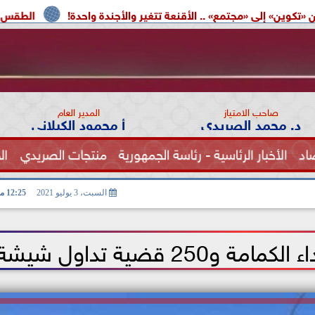
» .. الأقنعة تتغير والأجندة واحدة!
الطقس اليوم.. شديد الحرارة
صاحب الامتياز
المدير العام
د. محمد الصريدي
أ محمود الكيلاني
اد
الأخبار الرئاسية - رئاسة الجمهورية
منتجات الصريدي
ال
الصحة
السبت، 3 يوليو 2021
12:25 مـ