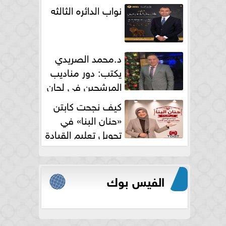
نواب الدائره الثالثه
د.محمد الصريدي
يكتب: دور مناديب
المرشحين في لجان
الانتخابات
كيف نجحت كابتن
«حنان البنا» في
تحويل تعليم القيادة
النسائية من خوف...
الفيس بوك