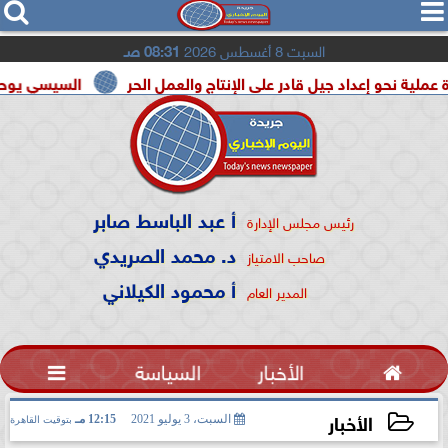




السبت 8 أغسطس 2026
08:31 صـ
عداد جيل قادر على الإنتاج والعمل الحر
السيسي يوحد السودان و 
أ عبد الباسط صابر
رئيس مجلس الإدارة
د. محمد الصريدي
صاحب الامتياز
أ محمود الكيلاني
المدير العام

الأخبار
السياسة

الأخبار
السبت، 3 يوليو 2021
12:15 مـ
بتوقيت القاهرة