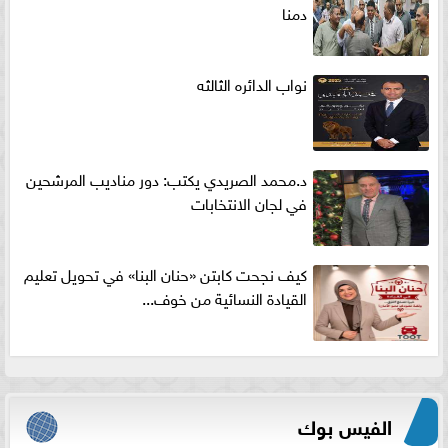
دمنا
نواب الدائره الثالثه
د.محمد الصريدي يكتب: دور مناديب المرشحين
في لجان الانتخابات
كيف نجحت كابتن «حنان البنا» في تحويل تعليم
القيادة النسائية من خوف...
الفيس بوك