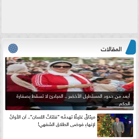
المقالات
أبعد من حدود المستطيل الأخضر .. المبادئ لا تسقط بصفارة
الحكم
ميثاقٌ غليظٌ تهدمُه ”فلتاتُ اللسان”.. آن الأوانُ
لإنهاءِ فوضى الطلاق الشفهي!