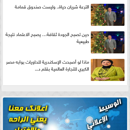
الترعة شريان حياة.. وليست صندوق قمامة
حين تصبح الجودة ثقافة… يصبح الاعتماد نتيجة
طبيعية
ماذا لو أصبحت الإسكندرية للحاويات بوابه مصر
الكبري للتجارة العالمية بقلم د...