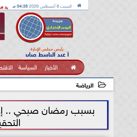

السبت 8 أغسطس 2026
04:35 مـ
الدكتور محمد الصريدي يكشف المخطط الجديد من «تكوين» إلى «مجتمع
رئيس مجلس الإدارة
أ عبد الباسط صابر

الأخبار
السياسة
الاقتص
الفنون
الرياضة
2021-07-03 12:04:05
بسبب رمضان صبحي .. إحالة
التحقي