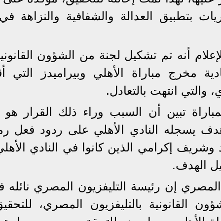
ات بتطبيق العدالة والشفافية والنزاهة في
علام أنه تم تشكيل لجنة من الشؤون القانوني
دية مخرج مباراة الأهلي وبيراميدز التي أ
والتي انتهت بالتعادل.
اراة تبين أن السبب وراء ذلك القرار هو ت
هدف يسجله النادي الأهلي على ردود فعل ر
شريف إكرامي الذين كانوا في النادي الأهلي ب
يل الهدف.
مصري إن رئيسة التليفزيون المصري نائله ف
ن القانونية بالتليفزيون المصري، للتحقي