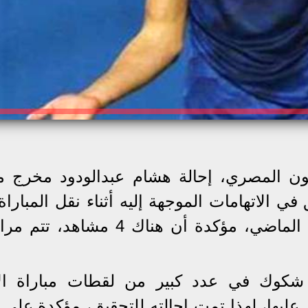
ون المصري، إحالة هشام عبدالودود مخرج مب
في الاتهامات الموجهة إليه أثناء نقل المباراة
جمعت بين الفريقين مساء الخميس الماضي، مؤكدة أن هناك 4 مش
 شكوك في عدد كبير من لقطات مباراة ال
ز عليها، لهذا تمت إحالته للتحقيق، مؤكدة على