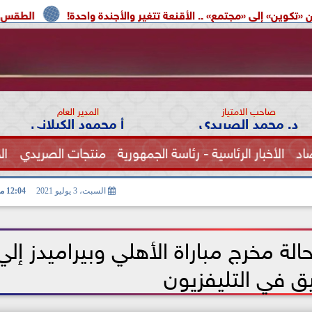
» .. الأقنعة تتغير والأجندة واحدة!
الطقس اليوم.. شديد الحرارة
صاحب الامتياز
المدير العام
د. محمد الصريدي
أ محمود الكيلاني
اد
الأخبار الرئاسية - رئاسة الجمهورية
منتجات الصريدي
ال
الصحة
السبت، 3 يوليو 2021
12:04 مـ
 مخرج مباراة الأهلي وبيراميدز إلي
ق في التليفزيون