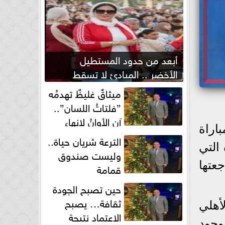
أبعد من حدود المستطيل
الأخضر .. المبادئ لا تسقط
بصفارة الحكم
ميثاقٌ غليظٌ تهدمُه
”فلتاتُ اللسان”..
آن الأوانُ لإنهاءِ
اراة
فوضى الطلاق الشفهي!
الترعة شريان حياة..
 التي
وليست صندوق
اهد، تتم مراجعتها
قمامة
حين تصبح الجودة
ثقافة… يصبح
أهلي
الاعتماد نتيجة
 وجود