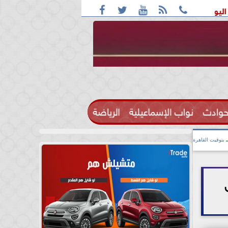





 بأغلب الأنحاء ورطوبة والمحسوسة بالقاهرة 38 درجة
قائمة ال
حوادث
نواب الإسماعيلية
الرياضة

بتوقيت القاهرة