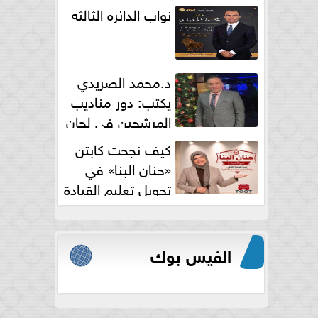
نواب الدائره الثالثه
د.محمد الصريدي
يكتب: دور مناديب
المرشحين في لجان
الانتخابات
كيف نجحت كابتن
«حنان البنا» في
تحويل تعليم القيادة
النسائية من خوف...
الفيس بوك