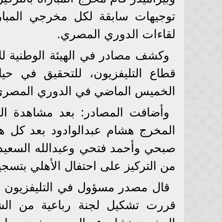
توجيهات سابقة لكل مخرجي المباري
لقاءات الدوري المصري.
وكشف مصادر في الهيئة الوطنية للإ
قطاع التليفزيون، للتحقيق في حيا
الخميس الماضي في الدوري المصري، 
وأضافت المصادر: بعد مشاهدة المب
المخرج هشام عبدالوادود بعد كل 
صبحي وأحمد فتحي وعبدالله السعيد و
من التركيز على احتفال الأهلي بتسج
قال مصدر مسؤول في التليفزيون ال
قررت تشكيل لجنة رباعية من الشؤو