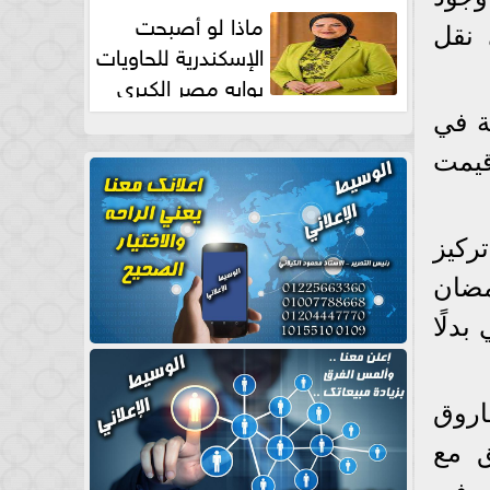
طبيعية
ماذا لو أصبحت
 نقل
الإسكندرية للحاويات
بوابه مصر الكبري
للتجارة العالمية بقلم د...
ة في
قيمت
ركيز
مضان
دلًا
اروق
ق مع