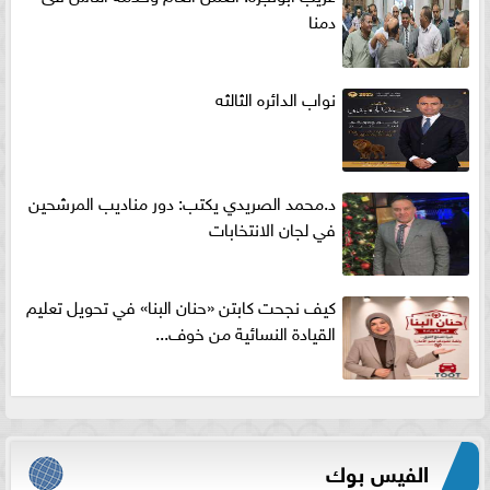
دمنا
نواب الدائره الثالثه
د.محمد الصريدي يكتب: دور مناديب المرشحين
في لجان الانتخابات
كيف نجحت كابتن «حنان البنا» في تحويل تعليم
القيادة النسائية من خوف...
الفيس بوك