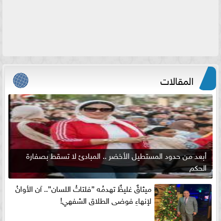
المقالات
أبعد من حدود المستطيل الأخضر .. المبادئ لا تسقط بصفارة
الحكم
ميثاقٌ غليظٌ تهدمُه ”فلتاتُ اللسان”.. آن الأوانُ
لإنهاءِ فوضى الطلاق الشفهي!