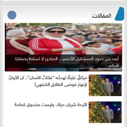
المقالات
أبعد من حدود المستطيل الأخضر .. المبادئ لا تسقط بصفارة
الحكم
ميثاقٌ غليظٌ تهدمُه ”فلتاتُ اللسان”.. آن الأوانُ
لإنهاءِ فوضى الطلاق الشفهي!
الترعة شريان حياة.. وليست صندوق قمامة