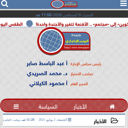




السبت 8 أغسطس 2026
11:58 صـ
تمع» .. الأقنعة تتغير والأجندة واحدة!
الطقس اليوم.. شديد الحر
أ عبد الباسط صابر
رئيس مجلس الإدارة
د. محمد الصريدي
صاحب الامتياز
أ محمود الكيلاني
المدير العام

الأخبار
السياسة

الأخبار
الجمعة، 2 يوليو 2021
11:28 صـ
بتوقيت القاهرة