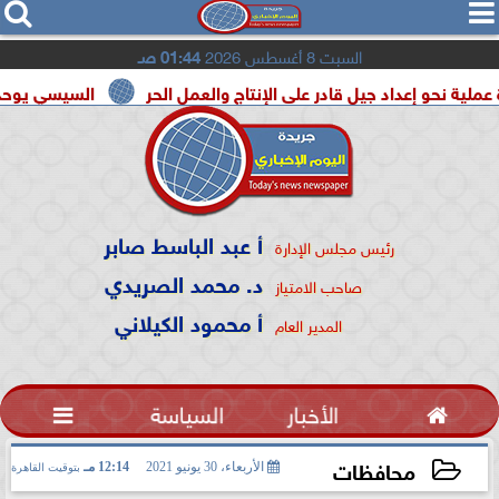




السبت 8 أغسطس 2026
01:44 صـ
اد جيل قادر على الإنتاج والعمل الحر
السيسي يوحد السودان و لي
أ عبد الباسط صابر
رئيس مجلس الإدارة
د. محمد الصريدي
صاحب الامتياز
أ محمود الكيلاني
المدير العام

الأخبار
السياسة

محافظات
الأربعاء، 30 يونيو 2021
12:14 مـ
بتوقيت القاهرة