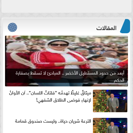
المقالات
أبعد من حدود المستطيل الأخضر .. المبادئ لا تسقط بصفارة
الحكم
ميثاقٌ غليظٌ تهدمُه ”فلتاتُ اللسان”.. آن الأوانُ
لإنهاءِ فوضى الطلاق الشفهي!
الترعة شريان حياة.. وليست صندوق قمامة