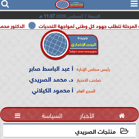




الجمعة 7 أغسطس 2026
11:37 مـ
طلب جهود كل وطنى لمواجهة التحديات
الدكتور محمد الصريدي 
أ عبد الباسط صابر
رئيس مجلس الإدارة
د. محمد الصريدي
صاحب الامتياز
أ محمود الكيلاني
المدير العام

الأخبار
السياسة

منتجات الصريدي