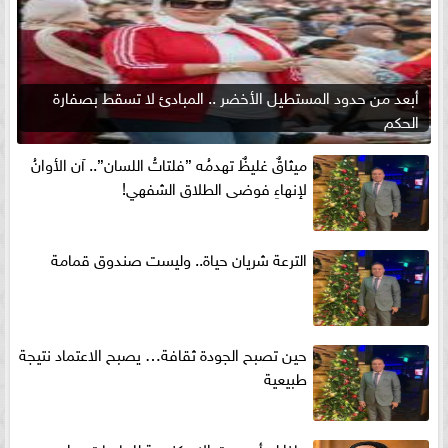
أبعد من حدود المستطيل الأخضر .. المبادئ لا تسقط بصفارة
الحكم
ميثاقٌ غليظٌ تهدمُه ”فلتاتُ اللسان”.. آن الأوانُ
لإنهاءِ فوضى الطلاق الشفهي!
الترعة شريان حياة.. وليست صندوق قمامة
حين تصبح الجودة ثقافة… يصبح الاعتماد نتيجة
طبيعية