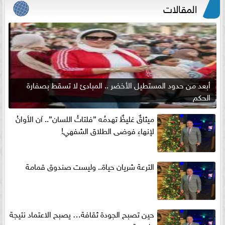
المقالات
أبعد من حدود المستطيل الأخضر .. المبادئ لا تسقط بصفارة
الحكم
ميثاقٌ غليظٌ تهدمُه ”فلتاتُ اللسان”.. آن الأوانُ
لإنهاءِ فوضى الطلاق الشفهي!
الترعة شريان حياة.. وليست صندوق قمامة
حين تصبح الجودة ثقافة… يصبح الاعتماد نتيجة