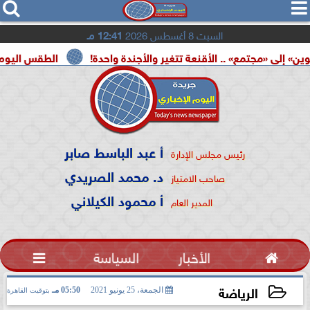




السبت 8 أغسطس 2026
12:41 مـ
ع» .. الأقنعة تتغير والأجندة واحدة!
الطقس اليوم.. شديد الحرار
أ عبد الباسط صابر
رئيس مجلس الإدارة
د. محمد الصريدي
صاحب الامتياز
أ محمود الكيلاني
المدير العام

الأخبار
السياسة

الرياضة
الجمعة، 25 يونيو 2021
05:50 مـ
بتوقيت القاهرة