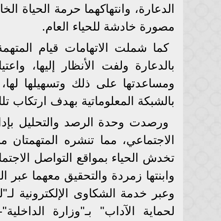
الدعارة، وانتهاكهما حرمة الحياة ال
مصورة خادشة للحياء العام.
كما شملت الاتهامات قيام المتهمة
بالدعارة ولفت الأنظار إليها، واع
ومساعدتها على ذلك وتسهيلها لها، 
بالشبكة المعلوماتية بهدف ارتكاب تلك
ورصدت وحدة الرصد والتحليل بإدار
الاجتماعي، مما تنشره المتهمتان م
تخدش الحياء بمواقع التواصل الاجت
وابنتها زمردة والتحقيق معهما عبر ا
وعبر خدمة الشكاوى الإلكترونية لـ"لني
لحماية الآداب" بـ"وزارة الداخلية