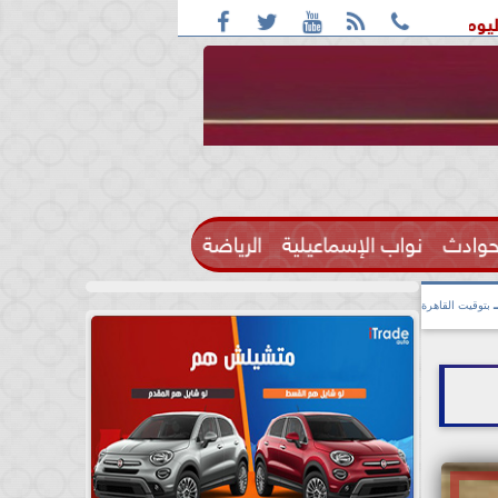





أغلب الأنحاء ورطوبة والمحسوسة بالقاهرة 38 درجة
قائمة الأ
حوادث
نواب الإسماعيلية
الرياضة

بتوقيت القاهرة