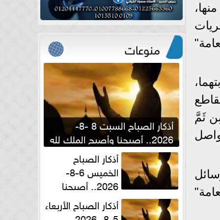
نها،
ريات
امة"
منوعات
هما،
قاطع
ثَمَّ
أذكار الصباح السبت 8 -8-
واصل
2026.. أصبحنا وأصبح الملك لله
والحمد لله
أذكار الصباح
الخميس 6-8-
سائل
2026.. أصبحنا
عامة"
وأصبح الملك لله والحمد لله
أذكار الصباح الأربعاء
5-8- 2026..