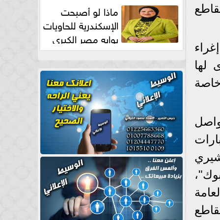
طبيعية
قاطع
ماذا لو أصبحت
الإسكندرية للحاويات
بوابه مصر الكبري
غراء
للتجارة العالمية بقلم د...
 لها
خاصة
واصل
ارات
شيري
بوك"،
لعامة
قاطع