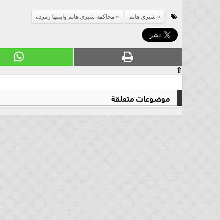
شيري هانم
محاكمة شيري هانم وابنتها زمردة
⇧
موضوعات متعلقة