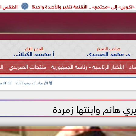
 .. الأقنعة تتغير والأجندة واحدة!
الطقس اليوم.. شديد الحرارة ب
صاحب الامتياز
المدير العام
د. محمد الصريدي
أ محمود الكيلاني
اد
الأخبار الرئاسية - رئاسة الجمهورية
منتجات الصريدي
ال
الصحة
الأربعاء، 23 يونيو 2021
01:55 مـ
ي هانم وابنتها زمردة