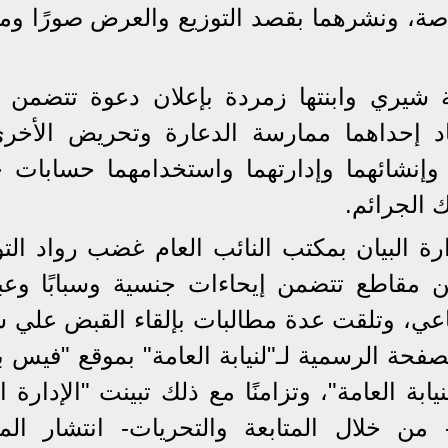
خاصة، ونشرهما بقصد التوزيع والعرض صورًا وم
 شيري وابنتها زمردة بإعلان دعوة تتضمن إ
تياد إحداهما ممارسة الدعارة وتحريض الأخرى
وإنشائهما وإدارتهما واستخدامهما حسابات 
 الجرائم.
ة البيان بمكتب النائب العام غضب رواد الت
ن مقاطع تتضمن إيحاءات جنسية وسبابًا وعب
ماعي، وتلقت عدة مطالبات بإلقاء القبض علي 
لصفحة الرسمية لـ"لنيابة العامة" بموقع "فيس 
ابة العامة"، وتزامنًا مع ذلك تبينت "الإدارة ا
"- من خلال المتابعة والتحريات- انتشار الم