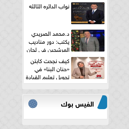
نواب الدائره الثالثه
د.محمد الصريدي
يكتب: دور مناديب
المرشحين في لجان
الانتخابات
كيف نجحت كابتن
«حنان البنا» في
تحويل تعليم القيادة
النسائية من خوف...
الفيس بوك