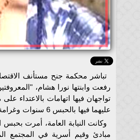
تباشر محكمة جنح مستأنف الاقتصادي
رفعت وابنتها نورا هشام، "المعروفتي
تواجهان فيها اتهامات بالاعتداء عل
عليهما فيها بالحبس 6 سنوات وغرامة 100 ألف جنيه لكل منهما.
وكانت النيابة العامة، أمرت بحبس ال
مبادئ وقيم أسرية في المجتمع ال