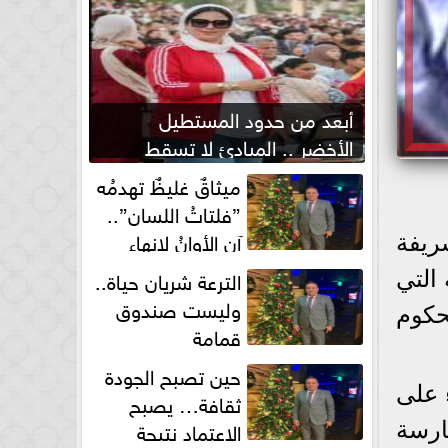
أبعد من حدود المستطيل
الأخضر .. المبادئ لا تسقط
بصفارة الحكم
ميثاقٌ غليظٌ تهدمُه
”فلتاتُ اللسان”..
آن الأوانُ لإنهاءِ
ريفة
فوضى الطلاق الشفهي!
الترعة شريان حياة..
التي
وليست صندوق
حكوم
قمامة
حين تصبح الجودة
ء على
ثقافة… يصبح
الاعتماد نتيجة
ارسة