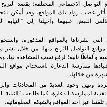
 التواصل الاجتماعي المختلفة؛ بقصد التربح م
ثار غضب رواد تلك المواقع، وقد أمكن للتح
قى القبض عليهما وأحيلتا إلى "النيابة الع
 التي نشرتاها بالمواقع المذكورة، واستجوبت
 مواقع التواصل للتربح منها، من خلال نشر م
وألفاظًا نابية؛ لرفع نسب المشاهدة لها، ومِن 
عتيادها ممارسة الدعارة باستخدام مواقع الت
هرة من خلالها.
دة وتبين وجود العديدَ من المحادثات والر
قدية لممارسة الدعارة، كما طالعت "النيابة ال
 تلقتها عبر أحد المواقع بالشبكة المعلوماتية.