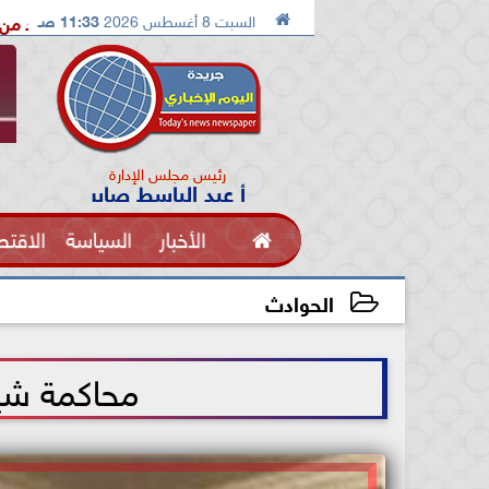

السبت 8 أغسطس 2026
11:33 صـ
الدكتور محمد الصريدي يكشف المخطط الجديد من «تكوين» إلى «مجتمع»
رئيس مجلس الإدارة
أ عبد الباسط صابر

الأخبار
السياسة
الاقتص
الفنون
الحوادث
2021-06-23 13:55:51
محاكمة شير