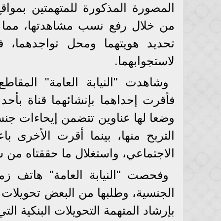
المصورة المذكورة للمتهمتين بمواقع
من خلال رفع نسب مشاهدتها، مما أ
تحديد هويتهما ومحل تواجدهما، فأل
لاستجوابهما.
وشاهدت "النيابة العامة" المقاطع
فأقرت إحداهما بإنشائهما قناة بأحد
وضعا لها عناوين تتضمن إيحاءات جنسية 
التربح منها، بينما أقرت الأخرى با
الاجتماعي، واستغلال ما حققتاه من ش
وفحصت "النيابة العامة" هاتف زمر
الجنسية، وطلبها من البعض تحويلات ن
بإرشاد المتهمة التحويلات البنكية التي