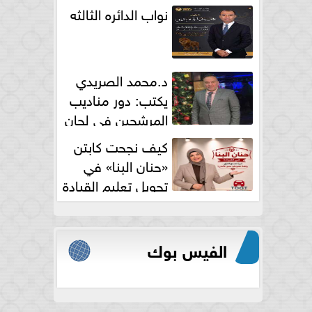
نواب الدائره الثالثه
د.محمد الصريدي
يكتب: دور مناديب
المرشحين في لجان
الانتخابات
كيف نجحت كابتن
«حنان البنا» في
تحويل تعليم القيادة
النسائية من خوف...
الفيس بوك