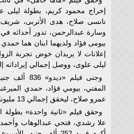
إخراج محمود كريم، بطولة ليلى ع
نانسى صلاح، هدى الأتربى، شريف
وسارة عبدالرحمن، تدور أحداثه في
بيومى فؤاد ولديهما ابنان هما حمد
إعلانات لا يريدان خوض تجربة الزوا
ليلى علوى، ووصل إجمالي إيراداته إلى 3 مليون و514 ألف ج
وجنى فيلم «د
المفتي، بيومي فؤاد، حمدي الميرغ
عمرو صلاح، ليحقق إجمالي 13 مليونا و362 ألف جنيه، في 6 أسابيع.
وحقق فيلم «ثانية واحدة» بطولة ا
علا رشدي، فتحي عبدالوهاب وأحمد