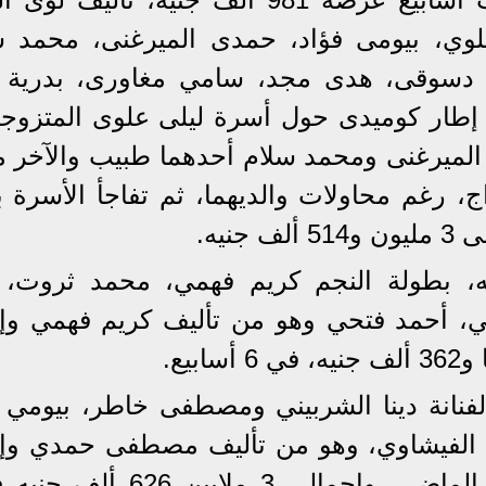
لوي، بيومى فؤاد، حمدى الميرغنى، محمد س
 دسوقى، هدى مجد، سامي مغاورى، بدرية 
 إطار كوميدى حول أسرة ليلى علوى المتزوج
ي الميرغنى ومحمد سلام أحدهما طبيب والآخر 
ج، رغم محاولات والديهما، ثم تفاجأ الأسرة 
نيه.
يدو» 836 ألف جنيه، بطولة النجم كريم فهمي، محمد ثروت
ني، أحمد فتحي وهو من تأليف كريم فهمي وإ
لفنانة دينا الشربيني ومصطفى خاطر، بيومي ف
 الفيشاوي، وهو من تأليف مصطفى حمدي وإ