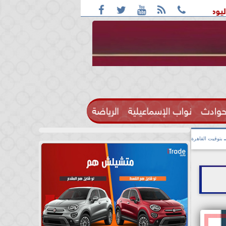





بأغلب الأنحاء ورطوبة والمحسوسة بالقاهرة 38 درجة
قائمة ال
حوادث
نواب الإسماعيلية
الرياضة

بتوقيت القاهرة