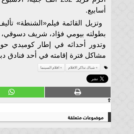
أسابيع.
وتزيل القائمة فيلم«الشنطة» تألي
بطولته بيومي فؤاد، شريف دسوقي، ش
وتدور أحداثه في إطار كوميدي حو
مشاكل فترة إقامته في أحد فنادق دبي محققا
شباك تذاكر الافلام
افلام السينما
⇧
موضوعات متعلقة