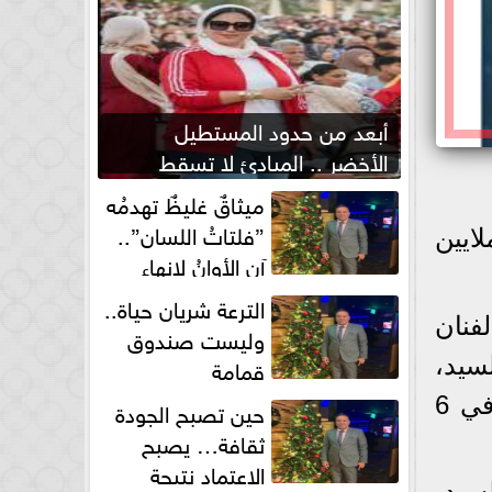
أبعد من حدود المستطيل
الأخضر .. المبادئ لا تسقط
بصفارة الحكم
ميثاقٌ غليظٌ تهدمُه
”فلتاتُ اللسان”..
تذاكر الأفلام السينمائية، الأسبوع الماضي، وحققت 3 ملايين
آن الأوانُ لإنهاءِ
فوضى الطلاق الشفهي!
الترعة شريان حياة..
نيه، بطولة الفنان
وليست صندوق
قمامة
سيد،
ومن إخراج محمود كريم، ليصل إجمالي إيراداته إلى 17 مليونا و847 ألف جنيه في 6
حين تصبح الجودة
ثقافة… يصبح
الاعتماد نتيجة
ف لؤى السيد،