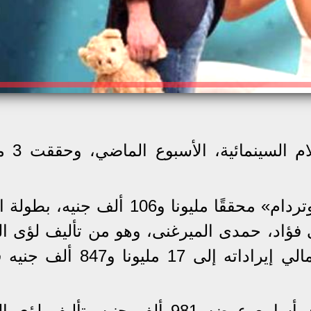
تراجعت إيرادات شباك 
وتصدر شباك التذاكر فيلم «أحمد نوتردام» محققًا مليونا و106 ألف ج
ى فؤاد، حمدى الميرغنى، وهو من تأليف لؤى ال
وحقق فيلم «ماما حامل» في ثالث أسابيع عرضه 981 ألف جنيه، تألي