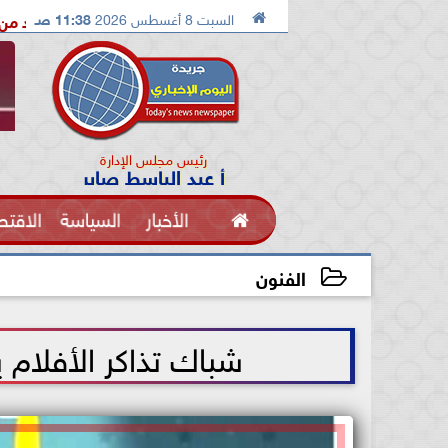

السبت 8 أغسطس 2026
11:38 صـ
الدكتور محمد الصريدي يكشف المخطط الجديد من «تكوين» إلى «مجتمع»
رئيس مجلس الإدارة
أ عبد الباسط صابر

الأخبار
السياسة
الاقتص
الفنون
الفنون
2021-06-23 13:49:07
شباك تذاكر الأفلام ي