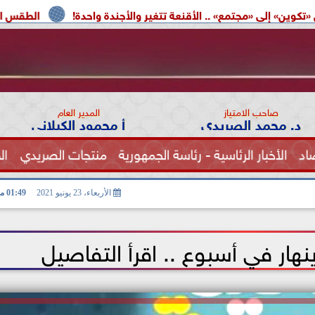
 .. الأقنعة تتغير والأجندة واحدة!
الطقس اليوم.. شديد الحرارة 
صاحب الامتياز
المدير العام
د. محمد الصريدي
أ محمود الكيلاني
اد
الأخبار الرئاسية - رئاسة الجمهورية
منتجات الصريدي
ال
الصحة
الأربعاء، 23 يونيو 2021
01:49 مـ
نهار في أسبوع .. اقرأ التفاصيل