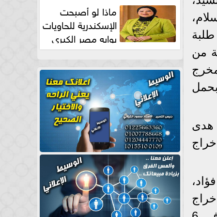
طبيعية
ماذا لو أصبحت
لام،
الإسكندرية للحاويات
طلبة
بوابه مصر الكبري
للتجارة العالمية بقلم د...
ة من
مخرج
بحمل
، هدى
خراج
ؤاد،
خراج
أكرم فريد 252 ألف جنيه، الأسبوع الماضي، وإجمالي 3 ملايين 626 ألف جنيه في 6