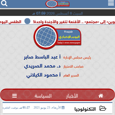




السبت 8 أغسطس 2026
07:59 مـ
. الأقنعة تتغير والأجندة واحدة!
الطقس اليوم.. شديد الحرارة بأغ
أ عبد الباسط صابر
رئيس مجلس الإدارة
د. محمد الصريدي
صاحب الامتياز
أ محمود الكيلاني
المدير العام

الأخبار
السياسة

التكنولوجيا
الأربعاء، 23 يونيو 2021
01:27 مـ
بتوقيت القاهرة