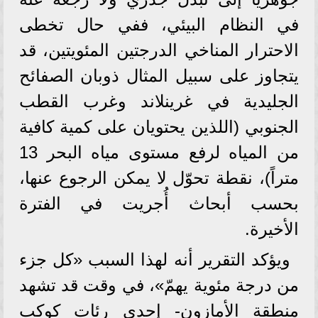
في النظام البيئي، ففي حال تخطى
الاحترار المناخي الدرجتين المئويتين، قد
يتجاوز على سبيل المثال ذوبان الصفائح
الجليدية في غرينلاند وغرب القطب
الجنوبي (اللذين يحتويان على كمية كافية
من المياه لرفع مستوى مياه البحر 13
متراً)، نقطة تحوّل لا يمكن الرجوع عنها،
بحسب أبحاث أُجريت في الفترة
الأخيرة.
ويؤكد التقرير أنه لهذا السبب «كل جزء
من درجة مئوية يهمّ»، في وقت قد تشهد
منطقة الأمازون- إحدى رئات كوكب