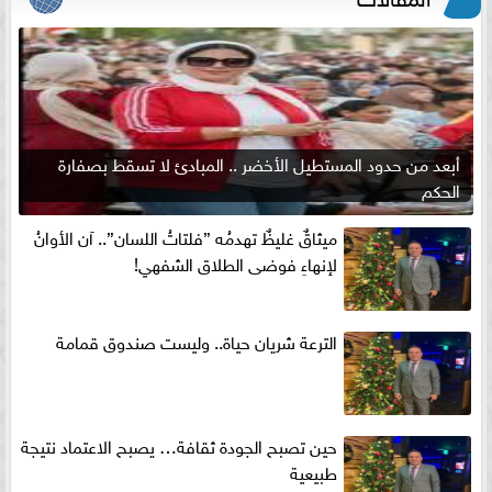
أبعد من حدود المستطيل الأخضر .. المبادئ لا تسقط بصفارة
الحكم
ميثاقٌ غليظٌ تهدمُه ”فلتاتُ اللسان”.. آن الأوانُ
لإنهاءِ فوضى الطلاق الشفهي!
الترعة شريان حياة.. وليست صندوق قمامة
حين تصبح الجودة ثقافة… يصبح الاعتماد نتيجة
طبيعية