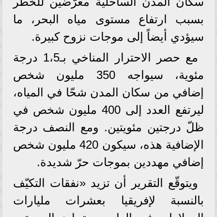
سكان المدن الساحلية معرّضين للخطر
بسبب ارتفاع مستوى مياه البحر، ما
سيؤدي أيضاً إلى موجات نزوح كبيرة.
مع حصر الاحترار المناخي بـ1،5 درجة
مئوية، سيواجه 350 مليون شخص
إضافي من سكان المدن شحّا في المياه،
ليرتفع العدد إلى 400 مليون شخص في
ظلّ درجتين مئويتين. ومع النصف درجة
الإضافية هذه، سيكون 420 مليون شخص
إضافي مهددين بموجات حرّ شديدة.
ويتوقّع التقرير أن تزيد «نفقات التكيّف
بالنسبة لإفريقيا بعشرات مليارات