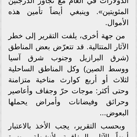
الدولارات في العام مع تجاوز الدرجتين
المئويتين». وينبغي أيضاً تأمين هذه
الأموال.
من جهة أخرى، يلفت التقرير إلى خطر
الآثار المتتالية. قد تتعرّض بعض المناطق
(شرق البرازيل وجنوب شرق آسيا
ووسط الصين) وكل المناطق الساحلية
لثلاث أو أربع كوارث مناخية متزامنة
وحتى أكثر: موجات حرّ وجفاف وأعاصير
وحرائق وفيضانات وأمراض يحملها
البعوض...
وبحسب التقرير، يجب الأخذ بالاعتبار
أيضاً الآثار المفاقمة لأنشطة مضرة