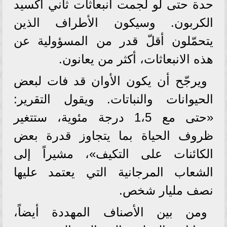
حدة حتى لو لجمت انبعاثات ثاني أكسيد
الكربون. وسيكون الأطراف الذين
يتحمّلون أقلّ قدر من المسؤولية عن
هذه الانبعاثات، أكثر من يعانون.
ويرجّح أن يكون الأوان قد فات لبعض
الحيوانات والنباتات. ويقول التقرير:
«حتى مع 1،5 درجة مئوية، ستتغير
ظروف الحياة بما يتجاوز قدرة بعض
الكائنات على التكيف»، مشيراً إلى
الشعاب المرجانية التي يعتمد عليها
نصف مليار شخص.
ومن بين الأصناف المهددة أيضاً،