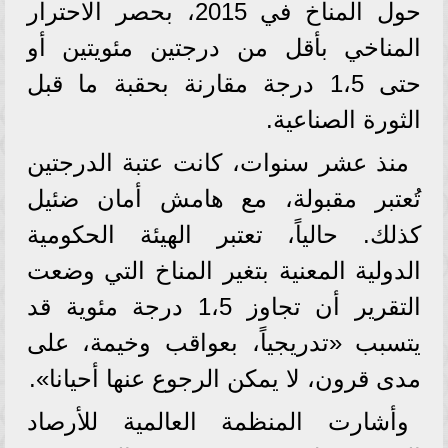
حول المناخ في 2015، بحصر الاحترار
المناخي بأقل من درجتين مئويتين أو
حتى 1،5 درجة مقارنة بحقبة ما قبل
الثورة الصناعية.
منذ عشر سنوات، كانت عتبة الدرجتين
تُعتبر مقبولة، مع هامش أمان ضئيل
كذلك. حالياً، تعتبر الهيئة الحكومية
الدولية المعنية بتغير المناخ التي وضعت
التقرير أن تجاوز 1،5 درجة مئوية قد
يتسبب «تدريجياً، بعواقب وخيمة، على
مدى قرون، لا يمكن الرجوع عنها أحيانا».
وأشارت المنظمة العالمية للأرصاد