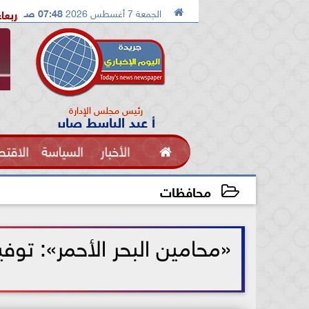

الجمعة 7 أغسطس 2026
07:48 صـ
ة بالإسماعيلية تستضيف معسكرًا مغلقًا للإسماعيلي الاربعاء القادم
رئيس مجلس الإدارة
أ عبد الباسط صابر

الأخبار
السياسة
الاقتص
الفنون
محافظات
2021-06-22 12:58:24
«محامين البحر الأحمر»: توفير