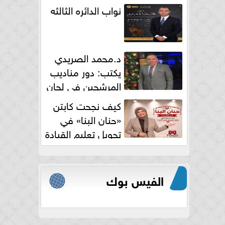
نواب الدائره الثالثه
د.محمد الصريدي
يكتب: دور مناديب
المرشحين في لجان
الانتخابات
كيف نجحت كابتن
«حنان البنا» في
تحويل تعليم القيادة
النسائية من خوف...
الفيس بوك