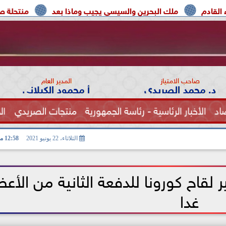
ملك البحرين والسيسي يجيب وماذا بعد
منتحلة صفة صحفية تع
صاحب الامتياز
المدير العام
د. محمد الصريدي
أ محمود الكيلاني
اد
الأخبار الرئاسية - رئاسة الجمهورية
منتجات الصريدي
ال
الصحة
الثلاثاء، 22 يونيو 2021
12:58 مـ
 لقاح كورونا للدفعة الثانية من الأعض
غدا