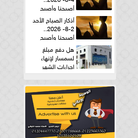
أصبحنا وأصبح
الملك لله والحمد لله
أذكار الصباح الأحد
2-8- 2026..
أصبحنا وأصبح
الملك لله والحمد لله
هل دفع مبلغ
لسمسار لإنهاء
إجراءات الشهر
العقارى حلال؟.. أمين الفتوى يجيب