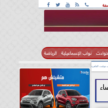





ترف: واقعة التحرش مزعومة بسبب خلافات على الأجرة
رحيل ال
حوادث
نواب الإسماعيلية
الرياضة

بتوقيت القاهرة
اء