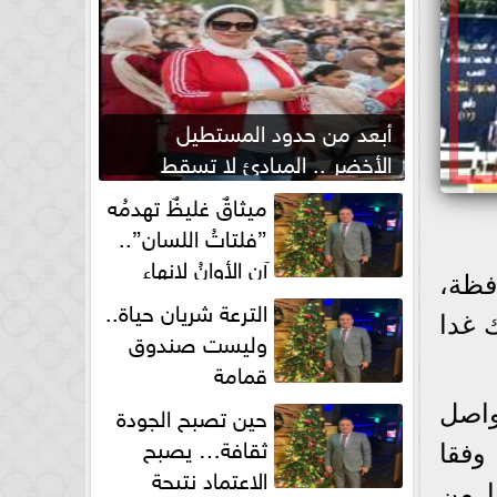
أبعد من حدود المستطيل
الأخضر .. المبادئ لا تسقط
بصفارة الحكم
ميثاقٌ غليظٌ تهدمُه
”فلتاتُ اللسان”..
آن الأوانُ لإنهاءِ
فظة،
فوضى الطلاق الشفهي!
الترعة شريان حياة..
ك غدا
وليست صندوق
قمامة
حين تصبح الجودة
واصل
ثقافة… يصبح
وفقا
الاعتماد نتيجة
ا من