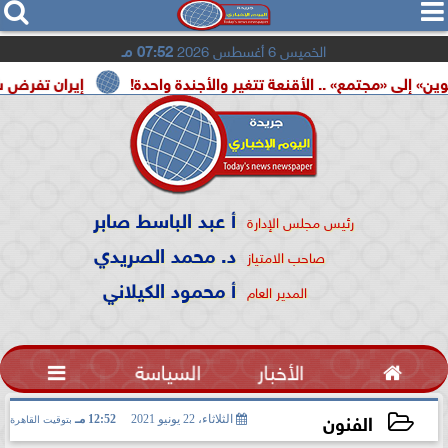




الخميس 6 أغسطس 2026
07:52 مـ
مع» .. الأقنعة تتغير والأجندة واحدة!
إيران تفرض شروطها عل
أ عبد الباسط صابر
رئيس مجلس الإدارة
د. محمد الصريدي
صاحب الامتياز
أ محمود الكيلاني
المدير العام

الأخبار
السياسة

الفنون
الثلاثاء، 22 يونيو 2021
12:52 مـ
بتوقيت القاهرة