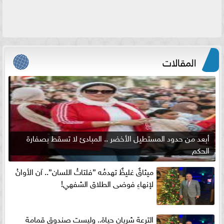
المقالات
أبعد من حدود المستطيل الأخضر .. المبادئ لا تسقط بصفارة
الحكم
ميثاقٌ غليظٌ تهدمُه ”فلتاتُ اللسان”.. آن الأوانُ
لإنهاءِ فوضى الطلاق الشفهي!
الترعة شريان حياة.. وليست صندوق قمامة