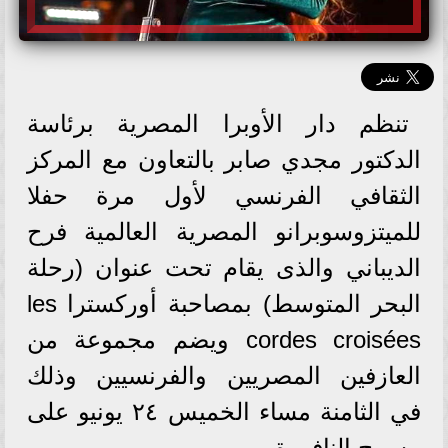
تنظم دار الأوبرا المصرية برئاسة
الدكتور مجدي صابر بالتعاون مع المركز
الثقافي الفرنسي لأول مرة حفلا
للميتزوسوبرانو المصرية العالمية فرح
الديباني والذى يقام تحت عنوان (رحلة
البحر المتوسط) بمصاحبة أوركسترا les
cordes croisées ويضم مجموعة من
العازفين المصريين والفرنسيين وذلك
في الثامنة مساء الخميس ٢٤ يونيو على
مسرح النافورة.