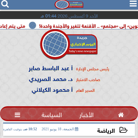




الأحد 9 أغسطس 2026
01:44 مـ
تمع» .. الأقنعة تتغير والأجندة واحدة!
متى يتم إعادة تشغيل 
أ عبد الباسط صابر
رئيس مجلس الإدارة
د. محمد الصريدي
صاحب الامتياز
أ محمود الكيلاني
المدير العام

الأخبار
السياسة

الرياضة
الجمعة، 18 يونيو 2021
10:52 صـ
بتوقيت القاهرة