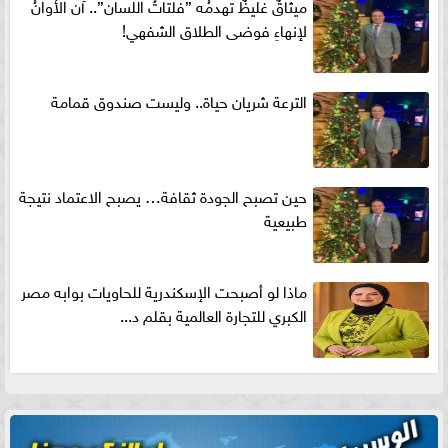
ميثاقٌ غليظٌ تهدمُه ”فلتاتُ اللسان”.. آن الأوانُ
لإنهاءِ فوضى الطلاق الشفهي!
الترعة شريان حياة.. وليست صندوق قمامة
حين تصبح الجودة ثقافة… يصبح الاعتماد نتيجة
طبيعية
ماذا لو أصبحت الإسكندرية للحاويات بوابه مصر
الكبري للتجارة العالمية بقلم د...