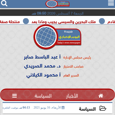




الجمعة 7 أغسطس 2026
09:50 صـ
ملك البحرين والسيسي يجيب وماذا بعد
منتحلة صفة صحفية تع
أ عبد الباسط صابر
رئيس مجلس الإدارة
د. محمد الصريدي
صاحب الامتياز
أ محمود الكيلاني
المدير العام

الأخبار
السياسة

السياسة
الأربعاء، 16 يونيو 2021
04:13 مـ
بتوقيت القاهرة