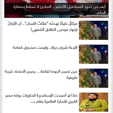
أبعد من حدود المستطيل الأخضر .. المبادئ لا تسقط بصفارة
الحكم
ميثاقٌ غليظٌ تهدمُه ”فلتاتُ اللسان”.. آن الأوانُ
لإنهاءِ فوضى الطلاق الشفهي!
الترعة شريان حياة.. وليست صندوق قمامة
حين تصبح الجودة ثقافة… يصبح الاعتماد نتيجة
طبيعية
ماذا لو أصبحت الإسكندرية للحاويات بوابه مصر
الكبري للتجارة العالمية بقلم د...