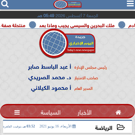




الجمعة 7 أغسطس 2026
05:49 صـ
ملك البحرين والسيسي يجيب وماذا بعد
منتحلة صفة صحفية تعتر
أ عبد الباسط صابر
رئيس مجلس الإدارة
د. محمد الصريدي
صاحب الامتياز
أ محمود الكيلاني
المدير العام

الأخبار
السياسة

الرياضة
الأربعاء، 16 يونيو 2021
03:52 مـ
بتوقيت القاهرة