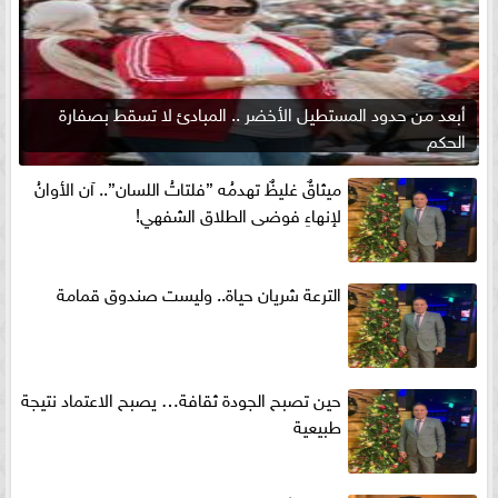
أبعد من حدود المستطيل الأخضر .. المبادئ لا تسقط بصفارة
الحكم
ميثاقٌ غليظٌ تهدمُه ”فلتاتُ اللسان”.. آن الأوانُ
لإنهاءِ فوضى الطلاق الشفهي!
الترعة شريان حياة.. وليست صندوق قمامة
حين تصبح الجودة ثقافة… يصبح الاعتماد نتيجة
طبيعية