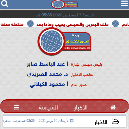




الجمعة 7 أغسطس 2026
05:36 صـ
لك البحرين والسيسي يجيب وماذا بعد
منتحلة صفة صحفية تعتر
أ عبد الباسط صابر
رئيس مجلس الإدارة
د. محمد الصريدي
صاحب الامتياز
أ محمود الكيلاني
المدير العام

الأخبار
السياسة

الأخبار
الأربعاء، 16 يونيو 2021
02:20 صـ
بتوقيت القاهرة