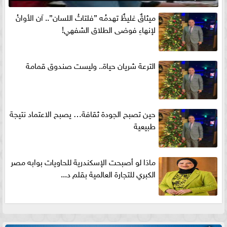
ميثاقٌ غليظٌ تهدمُه ”فلتاتُ اللسان”.. آن الأوانُ
لإنهاءِ فوضى الطلاق الشفهي!
الترعة شريان حياة.. وليست صندوق قمامة
حين تصبح الجودة ثقافة… يصبح الاعتماد نتيجة
طبيعية
ماذا لو أصبحت الإسكندرية للحاويات بوابه مصر
الكبري للتجارة العالمية بقلم د...