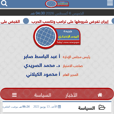




الخميس 6 أغسطس 2026
04:30 صـ
فرض شروطها على ترامب وتكسب الحرب
القبض على مسلح قرب مل
أ عبد الباسط صابر
رئيس مجلس الإدارة
د. محمد الصريدي
صاحب الامتياز
أ محمود الكيلاني
المدير العام

الأخبار
السياسة

السياسة
الأحد، 13 يونيو 2021
06:24 مـ
بتوقيت القاهرة