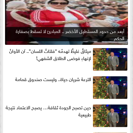
أبعد من حدود المستطيل الأخضر .. المبادئ لا تسقط بصفارة
الحكم
ميثاقٌ غليظٌ تهدمُه ”فلتاتُ اللسان”.. آن الأوانُ
لإنهاءِ فوضى الطلاق الشفهي!
الترعة شريان حياة.. وليست صندوق قمامة
حين تصبح الجودة ثقافة… يصبح الاعتماد نتيجة
طبيعية