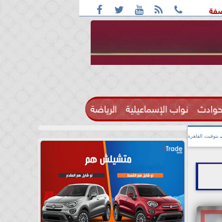





ف: واقعة التحرش مزعومة بسبب خلافات على الأجرة
رحيل الإعل
حوادث
نواب الإسماعيلية
الرياضة

بتوقيت القاهرة