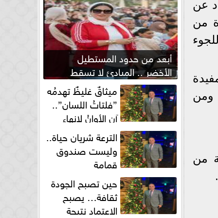
د عن
ة من
للجوء
أبعد من حدود المستطيل
الأخضر .. المبادئ لا تسقط
لمفيدة
بصفارة الحكم
ميثاقٌ غليظٌ تهدمُه
 ومن
”فلتاتُ اللسان”..
آن الأوانُ لإنهاءِ
فوضى الطلاق الشفهي!
الترعة شريان حياة..
وليست صندوق
ة من
قمامة
حين تصبح الجودة
ثقافة… يصبح
الاعتماد نتيجة