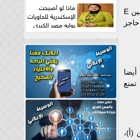
طبيعية
ماذا لو أصبحت
المكسرات غنية بفيتامين E، الذي طالما يوصف بأنه المنقذ للعناية بالبشرة ، فيتامين E
الإسكندرية للحاويات
ض الدهنية أوميجا 3، يحمى حاجز
بوابه مصر الكبري
للتجارة العالمية بقلم د...
هى أيضا
تمنع
(أ)،