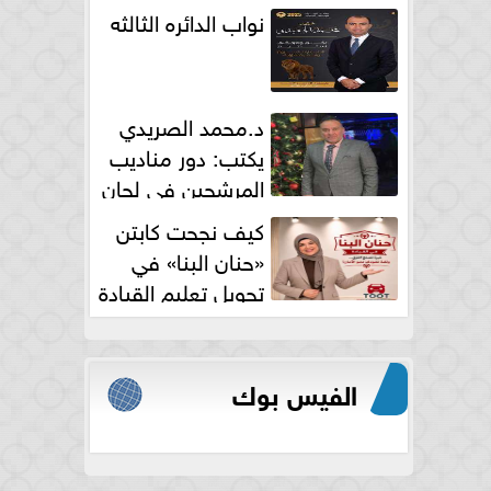
نواب الدائره الثالثه
د.محمد الصريدي
يكتب: دور مناديب
المرشحين في لجان
الانتخابات
كيف نجحت كابتن
«حنان البنا» في
تحويل تعليم القيادة
النسائية من خوف...
الفيس بوك