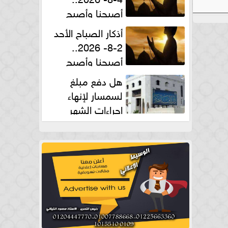
أصبحنا وأصبح
الملك لله والحمد لله
أذكار الصباح الأحد
2-8- 2026..
أصبحنا وأصبح
الملك لله والحمد لله
هل دفع مبلغ
لسمسار لإنهاء
إجراءات الشهر
العقارى حلال؟.. أمين الفتوى يجيب