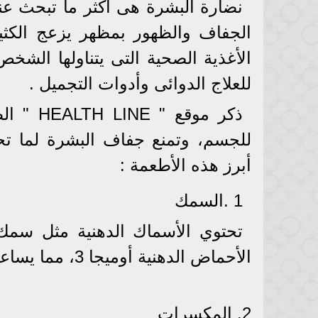
نضارة البشرة هى أكثر ما تبحث عنه
الجفاف والظهور بمظهر يزعج الكثي
الأغذية الصحية التى يتناولها الشخص
للعلاج الدوائى وأدوات التجميل .
ذكر موق
للجسم، وتمنع جفاف البشرة لما تحت
أبرز هذه الأطعمة :
1 .السمك
تحتوي الأسماك الدهنية مثل سمك 
الأحماض الدهنية أوميجا 3، مما يساعد على الاحتفاظ بالرطوبة وتقوية حاجز بشرتك.
2. المكسرات