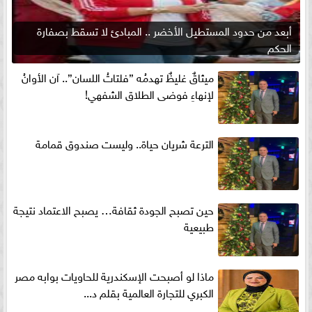
أبعد من حدود المستطيل الأخضر .. المبادئ لا تسقط بصفارة
الحكم
ميثاقٌ غليظٌ تهدمُه ”فلتاتُ اللسان”.. آن الأوانُ
لإنهاءِ فوضى الطلاق الشفهي!
الترعة شريان حياة.. وليست صندوق قمامة
حين تصبح الجودة ثقافة… يصبح الاعتماد نتيجة
طبيعية
ماذا لو أصبحت الإسكندرية للحاويات بوابه مصر
الكبري للتجارة العالمية بقلم د...