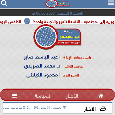




السبت 8 أغسطس 2026
05:55 مـ
مع» .. الأقنعة تتغير والأجندة واحدة!
الطقس اليوم.. شديد الحرا
أ عبد الباسط صابر
رئيس مجلس الإدارة
د. محمد الصريدي
صاحب الامتياز
أ محمود الكيلاني
المدير العام

الأخبار
السياسة

الأخبار
الخميس، 10 يونيو 2021
03:01 مـ
بتوقيت القاهرة