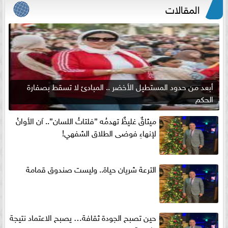
المقالات
أبعد من حدود المستطيل الأخضر .. المبادئ لا تسقط بصفارة
الحكم
ميثاقٌ غليظٌ تهدمُه ”فلتاتُ اللسان”.. آن الأوانُ
لإنهاءِ فوضى الطلاق الشفهي!
الترعة شريان حياة.. وليست صندوق قمامة
حين تصبح الجودة ثقافة… يصبح الاعتماد نتيجة