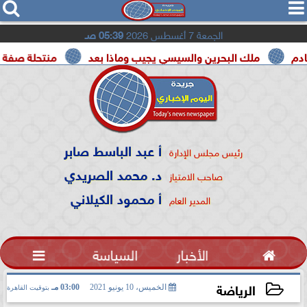




الجمعة 7 أغسطس 2026
05:39 صـ
ملك البحرين والسيسي يجيب وماذا بعد
منتحلة صفة صحفية ت
أ عبد الباسط صابر
رئيس مجلس الإدارة
د. محمد الصريدي
صاحب الامتياز
أ محمود الكيلاني
المدير العام

الأخبار
السياسة

الرياضة
الخميس، 10 يونيو 2021
03:00 مـ
بتوقيت القاهرة