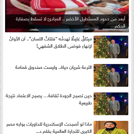
أبعد من حدود المستطيل الأخضر .. المبادئ لا تسقط بصفارة
الحكم
ميثاقٌ غليظٌ تهدمُه ”فلتاتُ اللسان”.. آن الأوانُ
لإنهاءِ فوضى الطلاق الشفهي!
الترعة شريان حياة.. وليست صندوق قمامة
حين تصبح الجودة ثقافة… يصبح الاعتماد نتيجة
طبيعية
ماذا لو أصبحت الإسكندرية للحاويات بوابه مصر
الكبري للتجارة العالمية بقلم د...