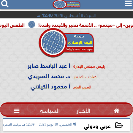




السبت 8 أغسطس 2026
12:40 مـ
جتمع» .. الأقنعة تتغير والأجندة واحدة!
الطقس اليوم.. شديد الح
أ عبد الباسط صابر
رئيس مجلس الإدارة
د. محمد الصريدي
صاحب الامتياز
أ محمود الكيلاني
المدير العام

الأخبار
السياسة

عربي ودولي
الخميس، 10 يونيو 2021
12:39 مـ
بتوقيت القاهرة