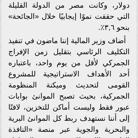
دولار، وكانت مصر من الدولة القليلة
التي حققت نموًا إيجابيًا خلال «الجائحة»
بنحو ٣,٦٪.
أضاف وزير المالية إننا ماضون في تنفيذ
التكليف الرئاسي بتقليل زمن الإفراج
الجمركي لأقل من يوم واحد، باعتباره
أحد الأهداف الاستراتيجية للمشروع
القومى لتحديث وميكنة المنظومة
الجمركية، بحيث تصبح الموانئ بوابات
عبور فقط وليست أماكن للتخزين، لافتًا
إلى أننا نستهدف ربط كل الموانئ البرية
والبحرية والجوية عبر منصة «النافذة