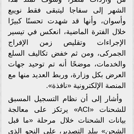
الشهر إلى سفاجا ليتبقى فقط نويبع
وأسوان، وأنها قد شهدت تحسنًا كبيرًا
خلال الفترة الماضية، انعكس في تيسير
الإجراءات وتقليص زمن الإفراج
الجمركى، ومن ثم خفض تكاليف السلع
والخدمات، موضحًا أنه تم توحيد جهات
العرض بكل وزارة، وربط العديد منها مع
المنصة الإلكترونية «نافذة».
وأشار إلى أن نظام التسجيل المسبق
للشحنات «ACI» يرتكز على معالجة
بيانات الشحنات خلال مرحلة «ما قبل
الشحن» ببلد التصدير، على النحو الذي