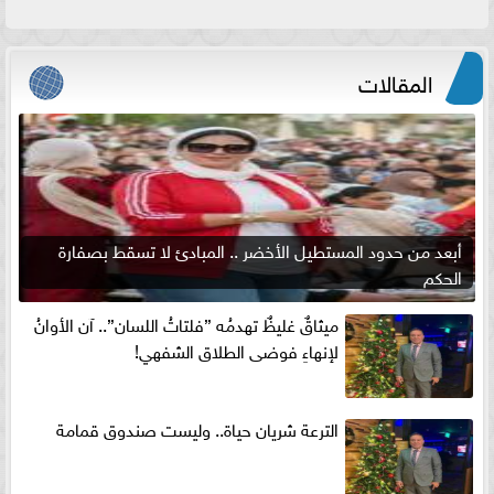
المقالات
أبعد من حدود المستطيل الأخضر .. المبادئ لا تسقط بصفارة
الحكم
ميثاقٌ غليظٌ تهدمُه ”فلتاتُ اللسان”.. آن الأوانُ
لإنهاءِ فوضى الطلاق الشفهي!
الترعة شريان حياة.. وليست صندوق قمامة