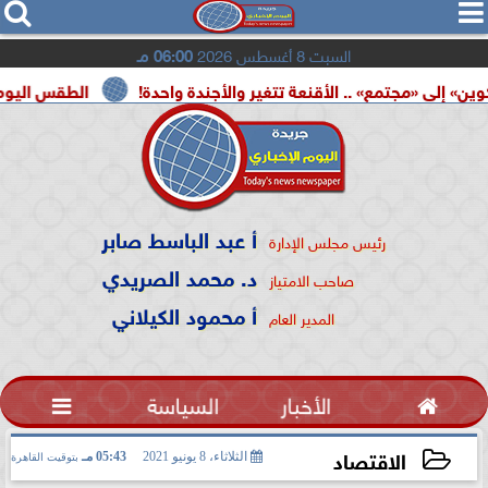




السبت 8 أغسطس 2026
06:00 مـ
 الأقنعة تتغير والأجندة واحدة!
الطقس اليوم.. شديد الحرارة بأغل
أ عبد الباسط صابر
رئيس مجلس الإدارة
د. محمد الصريدي
صاحب الامتياز
أ محمود الكيلاني
المدير العام

الأخبار
السياسة

الاقتصاد
الثلاثاء، 8 يونيو 2021
05:43 مـ
بتوقيت القاهرة