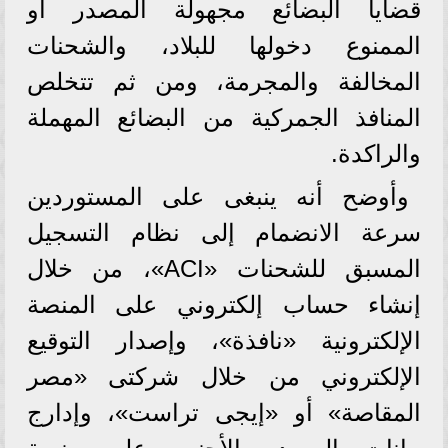
قضايا البضائع مجهولة المصدر أو
الممنوع دخولها للبلاد، والشحنات
المخالفة والمجرمة، ومن ثم تتخلص
المنافذ الجمركية من البضائع المهملة
والراكدة.
وأوضح أنه ينبغى على المستوردين
سرعة الانضمام إلى نظام التسجيل
المسبق للشحنات «ACI»، من خلال
إنشاء حساب إلكتروني على المنصة
الإلكترونية «نافذة»، وإصدار التوقيع
الإلكتروني من خلال شركتى «مصر
المقاصة» أو «إيجى تراست»، وإدارج