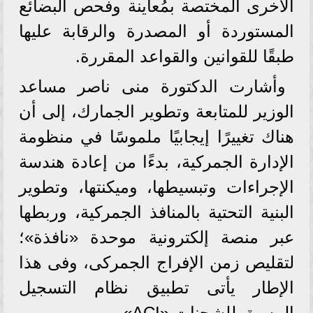
الأخرى المختصة بمُعاينة وفحص البضائع
المستوردة أو المصدرة والرقابة عليها
طبقًا للقوانين والقواعد المقررة.
وأشارت الدكتورة منى ناصر مساعد
الوزير للمتابعة وتطوير الجمارك، إلى أن
هناك تغييرًا إيجابيًا ملموسًا في منظومة
الإدارة الجمركية، بدءًا من إعادة هندسة
الإجراءات وتبسيطها، وميكنتها، وتطوير
البنية التحتية بالمنافذ الجمركية، وربطها
عبر منصة إلكترونية موحدة «نافذة»؛
لتقليص زمن الإفراج الجمركى، وفى هذا
الإطار يأتى تطبيق نظام التسجيل
المسبق للشحنات «ACI».