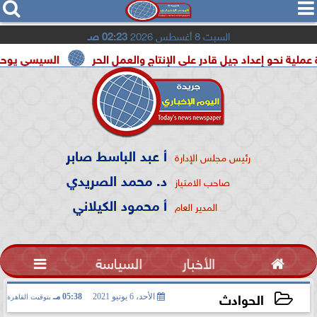




السبت 8 أغسطس 2026
02:23 صـ
عداد جيل قادر على الإنتاج والعمل الحر
السيسي يوحد السودان و 
أ عبد الباسط صابر
رئيس مجلس الإدارة
د. محمد الصريدي
صاحب الامتياز
أ محمود الكيلاني
المدير العام

الأخبار
السياسة

الحوادث
الأحد، 6 يونيو 2021
05:38 مـ
بتوقيت القاهرة