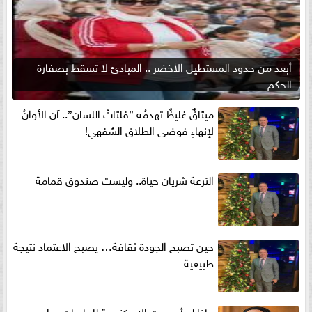
أبعد من حدود المستطيل الأخضر .. المبادئ لا تسقط بصفارة
الحكم
ميثاقٌ غليظٌ تهدمُه ”فلتاتُ اللسان”.. آن الأوانُ
لإنهاءِ فوضى الطلاق الشفهي!
الترعة شريان حياة.. وليست صندوق قمامة
حين تصبح الجودة ثقافة… يصبح الاعتماد نتيجة
طبيعية
ماذا لو أصبحت الإسكندرية للحاويات بوابه مصر