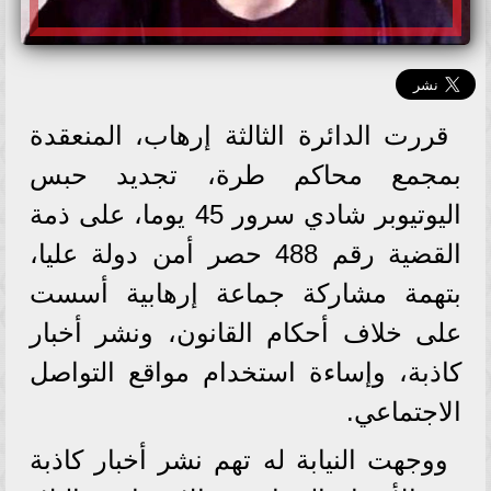
قررت الدائرة الثالثة إرهاب، المنعقدة
بمجمع محاكم طرة، تجديد حبس
اليوتيوبر شادي سرور 45 يوما، على ذمة
القضية رقم 488 حصر أمن دولة عليا،
بتهمة مشاركة جماعة إرهابية أسست
على خلاف أحكام القانون، ونشر أخبار
كاذبة، وإساءة استخدام مواقع التواصل
الاجتماعي.
ووجهت النيابة له تهم نشر أخبار كاذبة