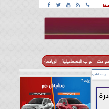





: واقعة التحرش مزعومة بسبب خلافات على الأجرة
رحيل الإعلا
حوادث
نواب الإسماعيلية
الرياضة

بتوقيت القاهرة
نادرة