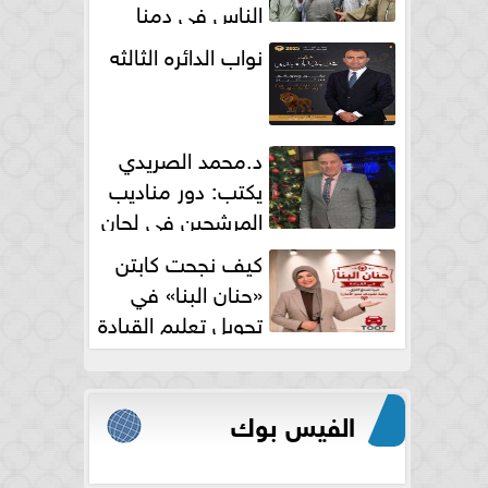
الناس فى دمنا
نواب الدائره الثالثه
د.محمد الصريدي
يكتب: دور مناديب
المرشحين في لجان
الانتخابات
كيف نجحت كابتن
«حنان البنا» في
تحويل تعليم القيادة
النسائية من خوف...
الفيس بوك