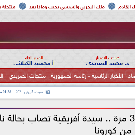
لك البحرين والسيسي يجيب وماذا بعد
منتحلة صفة صحفية تعترف
صاحب الامتياز
المدير العام
د. محمد الصريدي
أ محمود الكيلاني
اد
الأخبار الرئاسية - رئاسة الجمهورية
منتجات الصريدي
ال
الصحة
السبت، 5 يونيو 2021
01:38 مـ
الفيروس تحور في جسدها 32 مرة .. سيدة أفريقية تصاب بحالة 
من كورونا‎