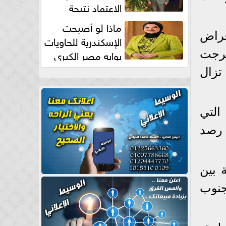
الاعتماد نتيجة
طبيعية
ماذا لو أصبحت
عراض
الإسكندرية للحاويات
بوابه مصر الكبري
 خرجت
للتجارة العالمية بقلم د...
تزال
التي
تبارات رصد
 بين
جنوب