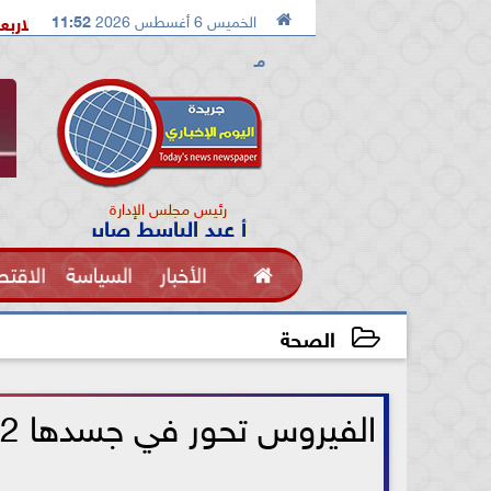

الخميس 6 أغسطس 2026
11:52
لإسماعيلية تستضيف معسكرًا مغلقًا للإسماعيلي الاربعاء القادم
م
مـ
رئيس مجلس الإدارة
أ عبد الباسط صابر

الأخبار
السياسة
الاقتص
الفنون
الصحة
2021-06-05 13:38:41