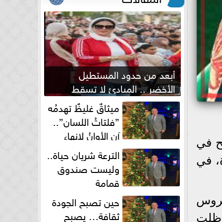
أبعد من حدود المستطيل
الأخضر .. المبادئ لا تسقط
بصفارة الحكم
ميثاقٌ غليظٌ تهدمُه
”فلتاتُ اللسان”..
آن الأوانُ لإنهاءِ
ح في
فوضى الطلاق الشفهي!
الترعة شريان حياة..
س داخل جسد امرأة أفريقية أكثر من 30 مرة، في
وليست صندوق
قمامة
حين تصبح الجودة
 من فيروس
ثقافة… يصبح
وظلت