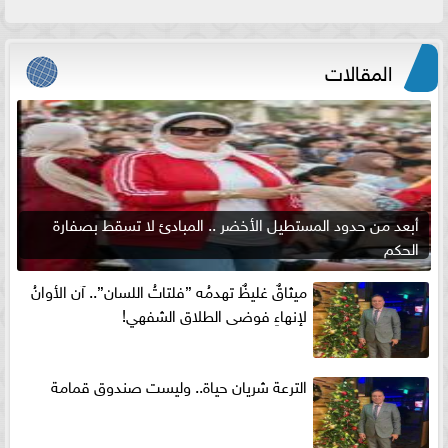
المقالات
أبعد من حدود المستطيل الأخضر .. المبادئ لا تسقط بصفارة
الحكم
ميثاقٌ غليظٌ تهدمُه ”فلتاتُ اللسان”.. آن الأوانُ
لإنهاءِ فوضى الطلاق الشفهي!
الترعة شريان حياة.. وليست صندوق قمامة