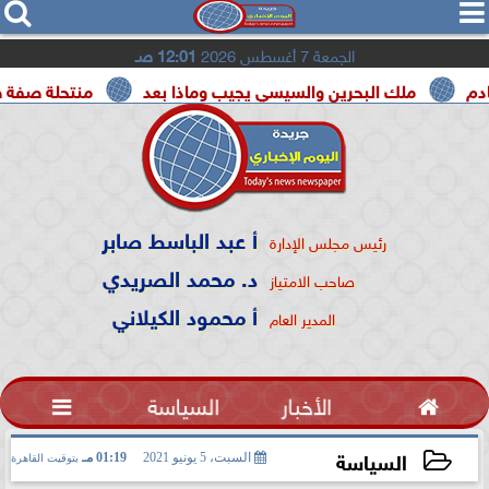




الجمعة 7 أغسطس 2026
12:01 صـ
البحرين والسيسي يجيب وماذا بعد
منتحلة صفة صحفية تعترف: 
أ عبد الباسط صابر
رئيس مجلس الإدارة
د. محمد الصريدي
صاحب الامتياز
أ محمود الكيلاني
المدير العام

الأخبار
السياسة

السياسة
السبت، 5 يونيو 2021
01:19 مـ
بتوقيت القاهرة