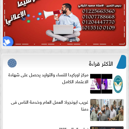
الأكثر قراءةً
مركز اوركيدا للنساء والتوليد يحصل على شهادة
الاعتماد الكامل
غريب ابونجرة: العمل العام وخدمة الناس فى
دمنا
نواب الدائره الثالثه