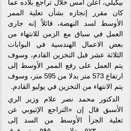
بيكيلي، أعلن أمس خلال تراجع بلاده عما
كان مقرر إنجازه بشأن تعلية الممر
الأوسط لسد النهضة، قائلاً إنه جارى
العمل في سباق مع الزمن للانتهاء من
بعض الاعمال الهندسية في البوابات
الثلاثة عشر قبل التخزين القادم، وسوف
يتم العمل على رفع الممر الأوسط إلى
ارتفاع 573 متر بدلا من 595 متر، وسوف
يتم الانتهاء من التخزين في يوليو القادم.
الدكتور محمد نصر علام وزير الري
الأسبق قال إن «التراجع الإثيوبي عن
تعلية الجزأ الأوسط من السد إلى
منسوب ٥٧٣ بدلا من ٥٩٥ متر فوق