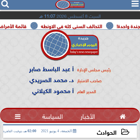




السبت 8 أغسطس 2026
11:07 مـ
!
التحالف السنى كله في الاونطه
قائمة الأمراض الحرجة ا
أ عبد الباسط صابر
رئيس مجلس الإدارة
د. محمد الصريدي
صاحب الامتياز
أ محمود الكيلاني
المدير العام

الأخبار
السياسة

الحوادث
الجمعة، 4 يونيو 2021
02:00 مـ
بتوقيت القاهرة