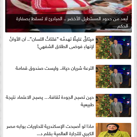
أبعد من حدود المستطيل الأخضر .. المبادئ لا تسقط بصفارة
الحكم
ميثاقٌ غليظٌ تهدمُه ”فلتاتُ اللسان”.. آن الأوانُ
لإنهاءِ فوضى الطلاق الشفهي!
الترعة شريان حياة.. وليست صندوق قمامة
حين تصبح الجودة ثقافة… يصبح الاعتماد نتيجة
طبيعية
ماذا لو أصبحت الإسكندرية للحاويات بوابه مصر
الكبري للتجارة العالمية بقلم د...