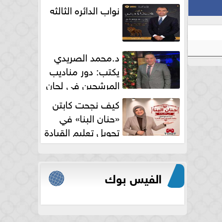
نواب الدائره الثالثه
د.محمد الصريدي
يكتب: دور مناديب
المرشحين في لجان
الانتخابات
كيف نجحت كابتن
«حنان البنا» في
تحويل تعليم القيادة
النسائية من خوف...
الفيس بوك