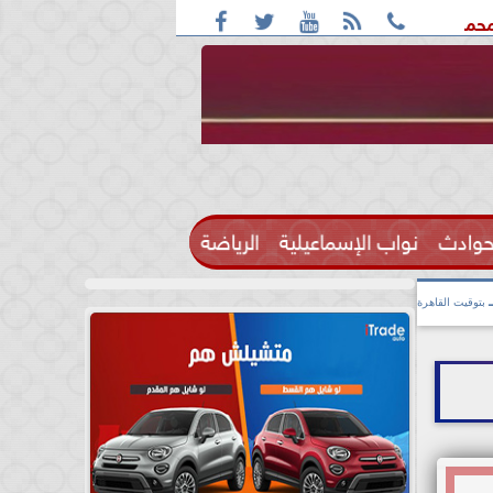





كشف المخطط الجديد من «تكوين» إلى «مجتمع» .. الأقنعة تتغير والأجن
حوادث
نواب الإسماعيلية
الرياضة

بتوقيت القاهرة