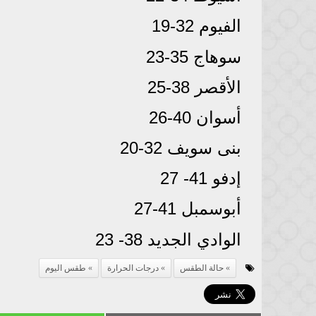
الفيوم 32-19
سوهاج 35-23
الأقصر 38-25
أسوان 40-26
بنى سويف 32-20
إدفو 41- 27
أبوسمبل 41-27
الوادي الجديد 38- 23
حالة الطقس
درجات الحرارة
طقس اليوم