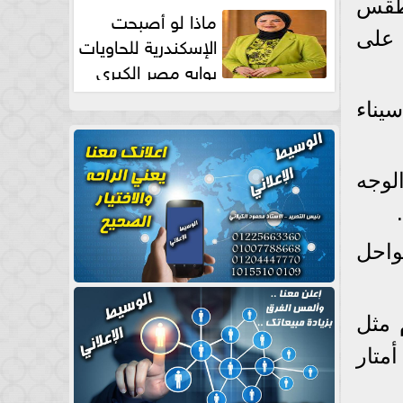
 طقس
طبيعية
ماذا لو أصبحت
 على
الإسكندرية للحاويات
بوابه مصر الكبري
للتجارة العالمية بقلم د...
يناء
لوجه
واحل
 مثل
تكون سرعة الرياح بين 60 و70 كيلو متر، ويزيد ارتفاع الموج ليصل إلى 5 أمتار