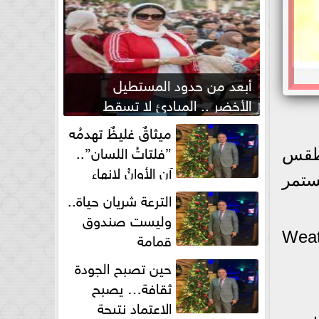
أبعد من حدود المستطيل
الأخضر .. المبادئ لا تسقط
بصفارة الحكم
ميثاقٌ غليظٌ تهدمُه
”فلتاتُ اللسان”..
لطقس
آن الأوانُ لإنهاءِ
ستمر
فوضى الطلاق الشفهي!
الترعة شريان حياة..
وليست صندوق
قمامة
 الحرارة العظمي المتوقعة خلال طقس Weather
حين تصبح الجودة
ثقافة… يصبح
الاعتماد نتيجة