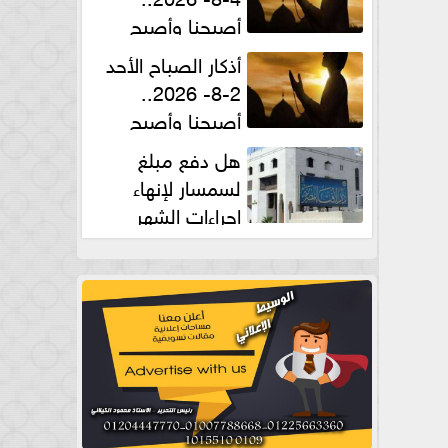
أصبحنا وأصبح
الملك لله والحمد لله
أذكار الصباح الأحد
2-8- 2026..
أصبحنا وأصبح
الملك لله والحمد لله
هل دفع مبلغ
لسمسار لإنهاء
إجراءات الشهر
العقارى حلال؟.. أمين الفتوى يجيب