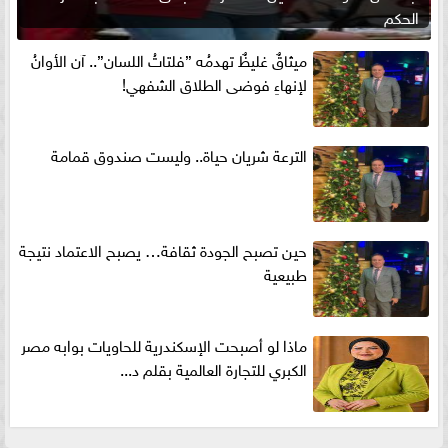
الحكم
ميثاقٌ غليظٌ تهدمُه ”فلتاتُ اللسان”.. آن الأوانُ
لإنهاءِ فوضى الطلاق الشفهي!
الترعة شريان حياة.. وليست صندوق قمامة
حين تصبح الجودة ثقافة… يصبح الاعتماد نتيجة
طبيعية
ماذا لو أصبحت الإسكندرية للحاويات بوابه مصر
الكبري للتجارة العالمية بقلم د...