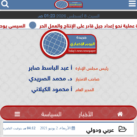




السبت 8 أغسطس 2026
01:23 صـ
عداد جيل قادر على الإنتاج والعمل الحر
السيسي يوحد السودان و 
أ عبد الباسط صابر
رئيس مجلس الإدارة
د. محمد الصريدي
صاحب الامتياز
أ محمود الكيلاني
المدير العام

الأخبار
السياسة

عربي ودولي
الأربعاء، 2 يونيو 2021
04:12 مـ
بتوقيت القاهرة