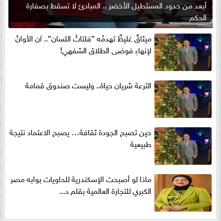
أبعد من حدود المستطيل الأخضر .. المبادئ لا تسقط بصفارة
الحكم
ميثاقٌ غليظٌ تهدمُه ”فلتاتُ اللسان”.. آن الأوانُ
لإنهاءِ فوضى الطلاق الشفهي!
الترعة شريان حياة.. وليست صندوق قمامة
حين تصبح الجودة ثقافة… يصبح الاعتماد نتيجة
طبيعية
ماذا لو أصبحت الإسكندرية للحاويات بوابه مصر
الكبري للتجارة العالمية بقلم د...