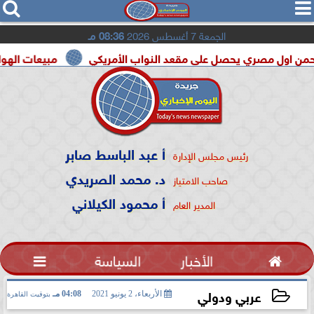




الجمعة 7 أغسطس 2026
08:36 مـ
 يحصل على مقعد النواب الأمريكي
مبيعات الهواتف القابلة للطى تقفز 20% فى 2026.. و«Phone Ultra
أ عبد الباسط صابر
رئيس مجلس الإدارة
د. محمد الصريدي
صاحب الامتياز
أ محمود الكيلاني
المدير العام

الأخبار
السياسة

عربي ودولي
الأربعاء، 2 يونيو 2021
04:08 مـ
بتوقيت القاهرة