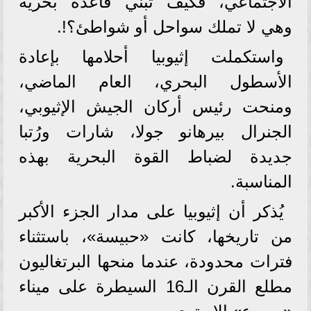
الاجتماعي، فكيف تبني قاعدة بحرية
وهي لا تملك سواحل أو شواطئ؟!.
واستكملت إثيوبيا أحلامها بإعادة
الأسطول البحري، العام الماضي،
ومنحت رئيس أركان الجيش الإثيوبي،
الجنرال بيرهانو جولا، شارات ورُتبا
جديدة لضباط القوة البحرية بهذه
المناسبة.
يُذكر أن إثيوبيا على مدار الجزء الأكبر
من تاريخها، كانت «حبيسة»، باستثناء
فترات محدودة، عندما منحها البرتغاليون
مطلع القرن الـ16 السيطرة على ميناء