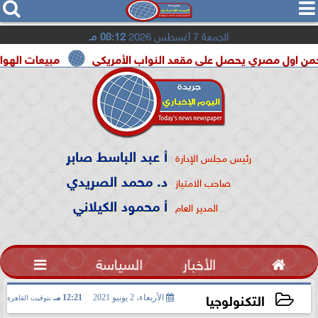




الجمعة 7 أغسطس 2026
08:12 مـ
صري يحصل على مقعد النواب الأمريكي
مبيعات الهواتف القابلة للطى تقفز 20% فى 2026.. و«ltra
أ عبد الباسط صابر
رئيس مجلس الإدارة
د. محمد الصريدي
صاحب الامتياز
أ محمود الكيلاني
المدير العام

الأخبار
السياسة

التكنولوجيا
الأربعاء، 2 يونيو 2021
12:21 مـ
بتوقيت القاهرة