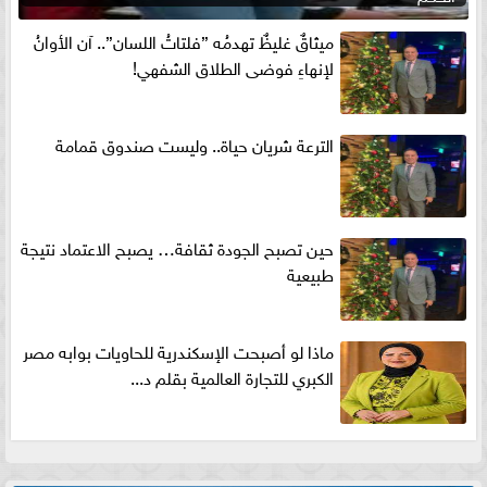
ميثاقٌ غليظٌ تهدمُه ”فلتاتُ اللسان”.. آن الأوانُ
لإنهاءِ فوضى الطلاق الشفهي!
الترعة شريان حياة.. وليست صندوق قمامة
حين تصبح الجودة ثقافة… يصبح الاعتماد نتيجة
طبيعية
ماذا لو أصبحت الإسكندرية للحاويات بوابه مصر
الكبري للتجارة العالمية بقلم د...