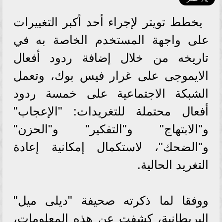
يخطط تويتر لإجراء أحد أكبر التغييرات
على واجهة المستخدم الخاصة به في
تاريخه من خلال إضافة ردود أفعال
الايموجى على غرار فيس بوك، وتعمل
الشبكة الاجتماعية على خمسة ردود
أفعال محتملة للتغريدات: "الإعجاب"
و"الابتهاج" و"التفكير" و"الحزن"
و"الضحك"، لاستكمال إمكانية إعادة
التغريد الحالية.
ووفقا لما ذكرته صحيفة "ديلى ميل"
البريطانية، كشفت عن هذه المعلومات،