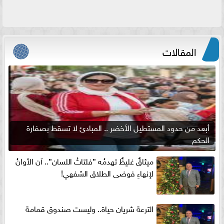
المقالات
أبعد من حدود المستطيل الأخضر .. المبادئ لا تسقط بصفارة
الحكم
ميثاقٌ غليظٌ تهدمُه ”فلتاتُ اللسان”.. آن الأوانُ
لإنهاءِ فوضى الطلاق الشفهي!
الترعة شريان حياة.. وليست صندوق قمامة