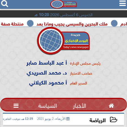




الخميس 6 أغسطس 2026
10:28 مـ
لك البحرين والسيسي يجيب وماذا بعد
منتحلة صفة صحفية تعترف
أ عبد الباسط صابر
رئيس مجلس الإدارة
د. محمد الصريدي
صاحب الامتياز
أ محمود الكيلاني
المدير العام

الأخبار
السياسة

الرياضة
الأربعاء، 2 يونيو 2021
12:19 مـ
بتوقيت القاهرة