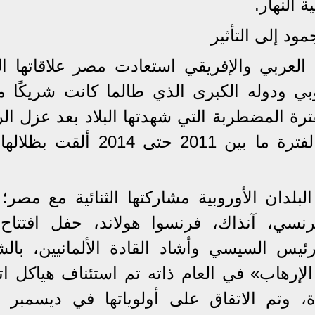
 النهار.
مود إلى التأثير
عربي والإفريقي استعادت مصر علاقاتها الثن
بي ودوله الكبرى الذي طالما كانت شريكًا مف
لفترة المضطربة التي شهدتها البلاد بعد عزل ا
الأسبق، محمد حسني مبارك، في الفترة ما بين 2011 حتى 14
بر 2014 استأنفت البلدان الأوروبية مشاركتها الثنائية مع مص
س الفرنسي، آنذاك، فرنسوا هولاند، حفل افتتاح
 السيسي وأشاد القادة الألمانيين، بالش
إرهاب» في العام ذاته تم استئناف هياكل اتف