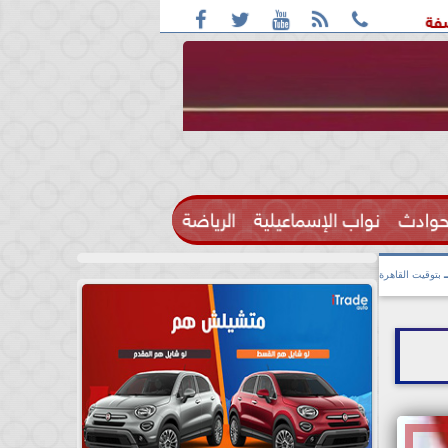





 واقعة التحرش مزعومة بسبب خلافات على الأجرة
رحيل الإعلامي
حوادث
نواب الإسماعيلية
الرياضة

بتوقيت القاهرة