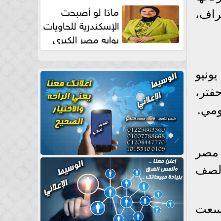
طبيعية
ماذا لو أصبحت
راف،
الإسكندرية للحاويات
بوابه مصر الكبري
للتجارة العالمية بقلم د...
ونيو
فتر،
ومي.
 مصر
الصف
وسعت