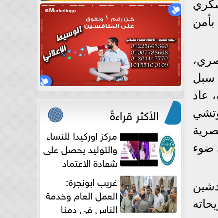
سكري
بأمن
صري،
 سبل
 عاد
الأكثر قراءةً
وتشي
صرية
مركز اوركيدا للنساء
والتوليد يحصل على
 ضوء
شهادة الاعتماد
الكامل
غريب ابونجرة:
دشين
العمل العام وخدمة
حاته
الناس فى دمنا