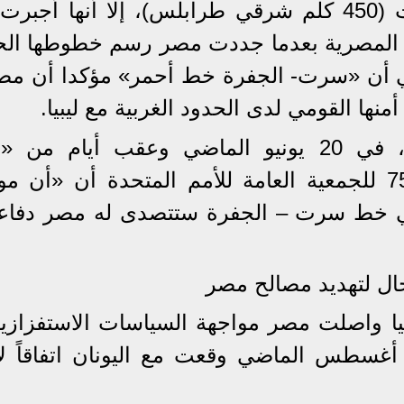
لاستعادة السيطرة على مدينة سرت (450 كلم شرقي طرابلس)، إلا أنها أ
رة المصرية بعدما جددت مصر رسم خطوطها الح
سي أن «سرت- الجفرة خط أحمر» مؤكدا أن مص
نها القومي لدى الحدود الغربية مع ليبيا.
وأكد الرئيس، عبدالفتاح السيسي، في 20 يونيو الماضي وعقب أيام م
القاهرة» في كلمة أمام الدورة الـ75 للجمعية العامة للأمم المتحدة أن «أ
 في خط سرت – الجفرة ستتصدى له مصر دفاعا
مجال لتهديد مصالح مصر
بيا واصلت مصر مواجهة السياسات الاستفزازي
طس الماضي وقعت مع اليونان اتفاقاً لإ