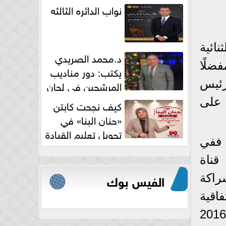
نواب الدائره الثالثه
ائية
د.محمد الصريدي
ضلًا
يكتب: دور مناديب
المرشحين في لجان
لرئيس
الانتخابات
20 ألقت بظلالها على
كيف نجحت كابتن
«حنان البنا» في
تحويل تعليم القيادة
ر؛ ففي
النسائية من خوف...
 قناة
الفيس بوك
راكة
اقية
الشراكة المصرية الأوروبية الجديدة، وتم الاتفاق على أولوياتها في ديسمبر 2016