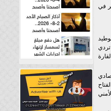
أصبحنا وأصبح
ر في
الملك لله والحمد لله
أذكار الصباح الأحد
2-8- 2026..
أصبحنا وأصبح
الملك لله والحمد لله
هل دفع مبلغ
وطيد
لسمسار لإنهاء
تردي
إجراءات الشهر
قارة
العقارى حلال؟.. أمين الفتوى يجيب
صادي
فتاح
أمني