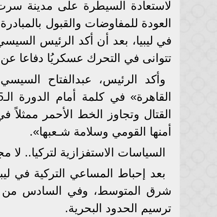
العودة للمفاوضات والقبول بالمباد
في ليبيا، بعد أن أكد الرئيس السي
تتوانى في التحرك عسكريُا دفاعا عن أم
القتال وتجاوز الخط الأحمر ممثلاً
أمنها القومي وسلامة شـعبها».
السياسات الاستفزازية لتركيا.. لا 
بعد إحباط المساعي التركية في لي
شرق المتوسط، وفي السادس من أغس
ترسيم الحدود البحرية.