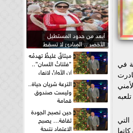
أبعد من حدود المستطيل
الأخضر .. المبادئ لا تسقط
بصفارة الحكم
ميثاقٌ غليظٌ تهدمُه
”فلتاتُ اللسان”..
ة في
آن الأوانُ لإنهاءِ
ادرت
فوضى الطلاق الشفهي!
الترعة شريان حياة..
أمني
وليست صندوق
لعبه
قمامة
حين تصبح الجودة
ثقافة… يصبح
التي
الاعتماد نتيجة
اتها