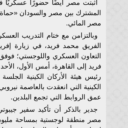
أثبتت مصر أيضًا حضورًا عسكريًا ف
المشترك بين مصر والسودان «حماة ال
مصر المائي.
وبالتزامن مع ختام التدريب العس
الفريق محمد فريد، في زيارة إفريق
التعاون العسكري واللوجستي؛ فوفق
فريد إلى القاهرة، أمس الأول، الأح
رئيس هيئة الأركان الكينية الجلسة ا
الكينية التي انعقدت بالعاصمة نيرو
عمق الروابط التي تجمع البلدين.
جدير بالذكر أن تأكيد سفير جيبو
مصر منطقة لوجستية بمساحة مليون