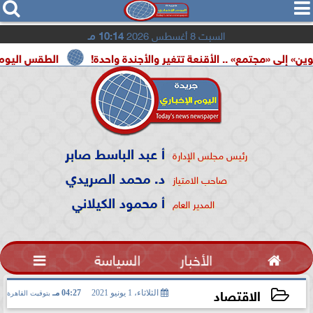




السبت 8 أغسطس 2026
10:14 مـ
 .. الأقنعة تتغير والأجندة واحدة!
الطقس اليوم.. شديد الحرارة 
أ عبد الباسط صابر
رئيس مجلس الإدارة
د. محمد الصريدي
صاحب الامتياز
أ محمود الكيلاني
المدير العام

الأخبار
السياسة

الاقتصاد
الثلاثاء، 1 يونيو 2021
04:27 مـ
بتوقيت القاهرة