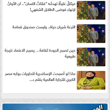
ميثاقٌ غليظٌ تهدمُه ”فلتاتُ اللسان”.. آن الأوانُ
لإنهاءِ فوضى الطلاق الشفهي!
الترعة شريان حياة.. وليست صندوق قمامة
حين تصبح الجودة ثقافة… يصبح الاعتماد نتيجة
طبيعية
ماذا لو أصبحت الإسكندرية للحاويات بوابه مصر
الكبري للتجارة العالمية بقلم د...