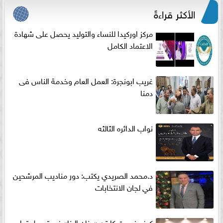
الأكثر قراءةً
مركز اوركيدا للنساء والتوليد يحصل على شهادة
الاعتماد الكامل
غريب ابونجرة: العمل العام وخدمة الناس فى
دمنا
نواب الدائره الثالثه
د.محمد الصريدي يكتب: دور مناديب المرشحين
في لجان الانتخابات
كيف نجحت كابتن «حنان البنا» في تحويل تعليم