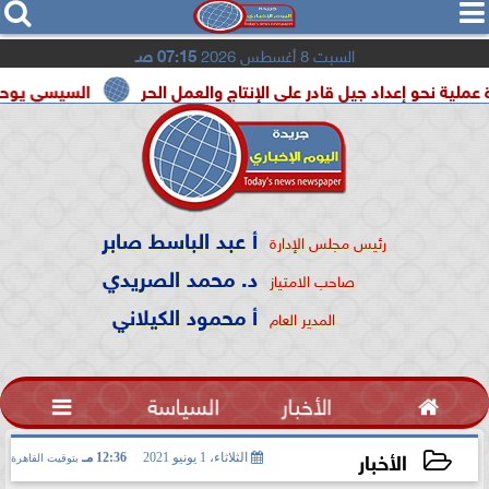




السبت 8 أغسطس 2026
07:15 صـ
عداد جيل قادر على الإنتاج والعمل الحر
السيسي يوحد السودان و 
أ عبد الباسط صابر
رئيس مجلس الإدارة
د. محمد الصريدي
صاحب الامتياز
أ محمود الكيلاني
المدير العام

الأخبار
السياسة

الأخبار
الثلاثاء، 1 يونيو 2021
12:36 مـ
بتوقيت القاهرة