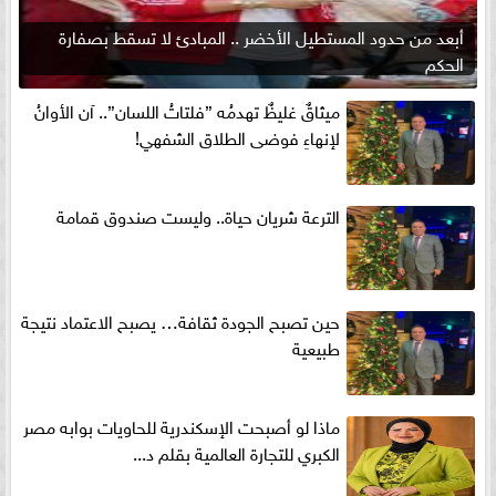
أبعد من حدود المستطيل الأخضر .. المبادئ لا تسقط بصفارة
الحكم
ميثاقٌ غليظٌ تهدمُه ”فلتاتُ اللسان”.. آن الأوانُ
لإنهاءِ فوضى الطلاق الشفهي!
الترعة شريان حياة.. وليست صندوق قمامة
حين تصبح الجودة ثقافة… يصبح الاعتماد نتيجة
طبيعية
ماذا لو أصبحت الإسكندرية للحاويات بوابه مصر
الكبري للتجارة العالمية بقلم د...