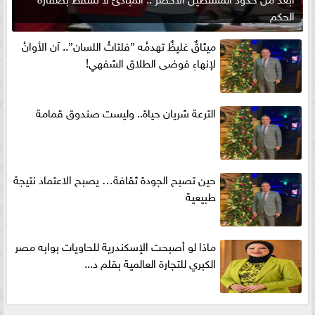
الحكم
ميثاقٌ غليظٌ تهدمُه ”فلتاتُ اللسان”.. آن الأوانُ
لإنهاءِ فوضى الطلاق الشفهي!
الترعة شريان حياة.. وليست صندوق قمامة
حين تصبح الجودة ثقافة… يصبح الاعتماد نتيجة
طبيعية
ماذا لو أصبحت الإسكندرية للحاويات بوابه مصر
الكبري للتجارة العالمية بقلم د...