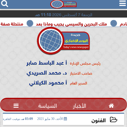




الجمعة 7 أغسطس 2026
11:18 صـ
ملك البحرين والسيسي يجيب وماذا بعد
منتحلة صفة صحفية ت
أ عبد الباسط صابر
رئيس مجلس الإدارة
د. محمد الصريدي
صاحب الامتياز
أ محمود الكيلاني
المدير العام

الأخبار
السياسة

الفنون
الأحد، 30 مايو 2021
03:09 مـ
بتوقيت القاهرة