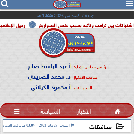




الجمعة 7 أغسطس 2026
12:25 مـ
بين ترامب ونائبه بسبب نقص الصواريخ
رحيل الإعلامية سونيا كم
أ عبد الباسط صابر
رئيس مجلس الإدارة
د. محمد الصريدي
صاحب الامتياز
أ محمود الكيلاني
المدير العام

الأخبار
السياسة

محافظات
السبت، 29 مايو 2021
03:04 مـ
بتوقيت القاهرة