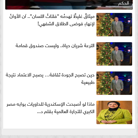
الحكم
ميثاقٌ غليظٌ تهدمُه ”فلتاتُ اللسان”.. آن الأوانُ
لإنهاءِ فوضى الطلاق الشفهي!
الترعة شريان حياة.. وليست صندوق قمامة
حين تصبح الجودة ثقافة… يصبح الاعتماد نتيجة
طبيعية
ماذا لو أصبحت الإسكندرية للحاويات بوابه مصر
الكبري للتجارة العالمية بقلم د...