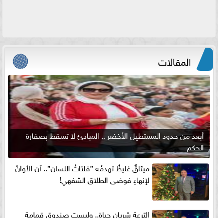
المقالات
أبعد من حدود المستطيل الأخضر .. المبادئ لا تسقط بصفارة
الحكم
ميثاقٌ غليظٌ تهدمُه ”فلتاتُ اللسان”.. آن الأوانُ
لإنهاءِ فوضى الطلاق الشفهي!
الترعة شريان حياة.. وليست صندوق قمامة