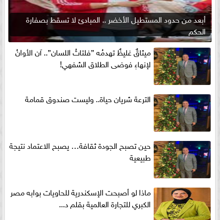
أبعد من حدود المستطيل الأخضر .. المبادئ لا تسقط بصفارة
الحكم
ميثاقٌ غليظٌ تهدمُه ”فلتاتُ اللسان”.. آن الأوانُ
لإنهاءِ فوضى الطلاق الشفهي!
الترعة شريان حياة.. وليست صندوق قمامة
حين تصبح الجودة ثقافة… يصبح الاعتماد نتيجة
طبيعية
ماذا لو أصبحت الإسكندرية للحاويات بوابه مصر
الكبري للتجارة العالمية بقلم د...