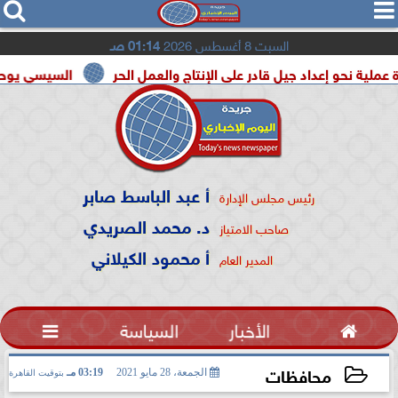




السبت 8 أغسطس 2026
01:14 صـ
عداد جيل قادر على الإنتاج والعمل الحر
السيسي يوحد السودان و 
أ عبد الباسط صابر
رئيس مجلس الإدارة
د. محمد الصريدي
صاحب الامتياز
أ محمود الكيلاني
المدير العام

الأخبار
السياسة

محافظات
الجمعة، 28 مايو 2021
03:19 مـ
بتوقيت القاهرة