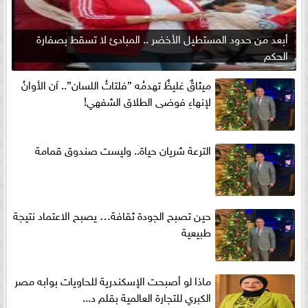
أبعد من حدود المستطيل الأخضر .. المبادئ لا تسقط بصفارة
الحكم
ميثاقٌ غليظٌ تهدمُه ”فلتاتُ اللسان”.. آن الأوانُ
لإنهاءِ فوضى الطلاق الشفهي!
الترعة شريان حياة.. وليست صندوق قمامة
حين تصبح الجودة ثقافة… يصبح الاعتماد نتيجة
طبيعية
ماذا لو أصبحت الإسكندرية للحاويات بوابه مصر
الكبري للتجارة العالمية بقلم د...