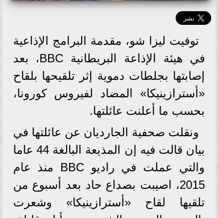
توفيت ليزا شو، مقدمة البرامج الإذاعية
في هيئة الإذاعة البريطانية BBC، بعد
إصابتها بجلطات دموية إثر تلقيحها بلقاح
«أسترازينيكا» المضاد لفيروس كورونا،
بحسب ما أعلنت عائلتها.
ونقلت صحفية الجارديان عن عائلتها في
بيان قالت فيه إن المذيعة البالغة 44 عاما
والتي عملت في راديو BBC منذ عام
2015، اصيبت بصداع حاد بعد أسبوع من
تلقيها لقاح «أسترازينيكا» وشعرت