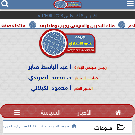




الخميس 6 أغسطس 2026
11:09 مـ
ملك البحرين والسيسي يجيب وماذا بعد
منتحلة صفة صحفية تعت
أ عبد الباسط صابر
رئيس مجلس الإدارة
د. محمد الصريدي
صاحب الامتياز
أ محمود الكيلاني
المدير العام

الأخبار
السياسة

منوعات
الجمعة، 28 مايو 2021
11:32 صـ
بتوقيت القاهرة