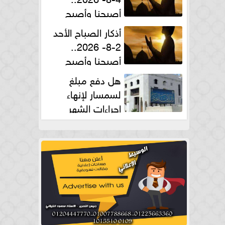
أصبحنا وأصبح
الملك لله والحمد لله
أذكار الصباح الأحد
2-8- 2026..
أصبحنا وأصبح
الملك لله والحمد لله
هل دفع مبلغ
لسمسار لإنهاء
إجراءات الشهر
العقارى حلال؟.. أمين الفتوى يجيب