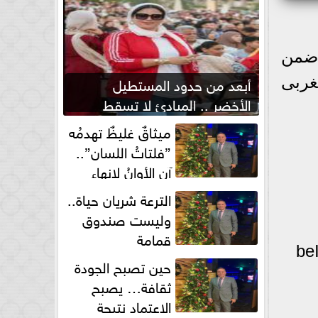
الم ضمن
أبعد من حدود المستطيل
غربى
الأخضر .. المبادئ لا تسقط
بصفارة الحكم
ميثاقٌ غليظٌ تهدمُه
”فلتاتُ اللسان”..
آن الأوانُ لإنهاءِ
فوضى الطلاق الشفهي!
الترعة شريان حياة..
وليست صندوق
قمامة
حين تصبح الجودة
ثقافة… يصبح
الاعتماد نتيجة