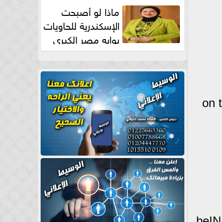
طبيعية
ماذا لو أصبحت
الإسكندرية للحاويات
بوابه مصر الكبري
للتجارة العالمية بقلم د...
على قناة beIN SPORT HD