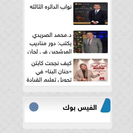
نواب الدائره الثالثه
د.محمد الصريدي
يكتب: دور مناديب
المرشحين في لجان
الانتخابات
كيف نجحت كابتن
«حنان البنا» في
تحويل تعليم القيادة
النسائية من خوف...
الفيس بوك