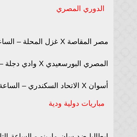
الدوري المصري
مصر المقاصة X غزل المحلة – الساعة الخامسة مساء على قناة on time sport 2
المصري البورسعيدي X وادي دجلة – الساعة الخامسة مساء على قناة on time sport 1
أسوان X الاتحاد السكندري – الساعة التاسعة مساء على قناة on time sport 1
مباريات دولية ودية