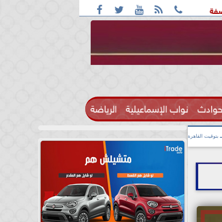





ف: واقعة التحرش مزعومة بسبب خلافات على الأجرة
رحيل الإعل
حوادث
نواب الإسماعيلية
الرياضة

بتوقيت القاهرة