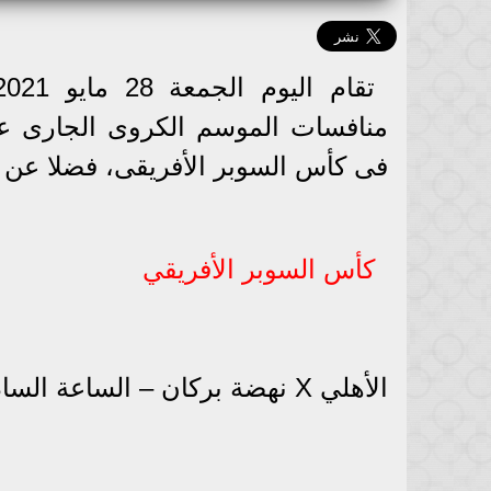
منافسات الموسم الكروى الجارى عل
فى كأس السوبر الأفريقى، فضلا عن 3 مباريات بالدورى المصرى.
كأس السوبر الأفريقي
الأهلي X نهضة بركان – الساعة السادسة مساء على قناة beIN Sports Premier HD 1