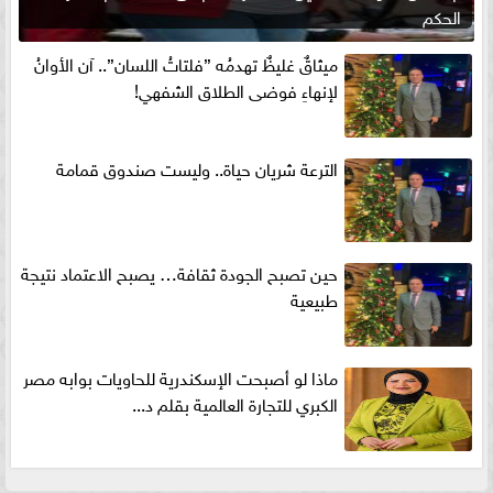
الحكم
ميثاقٌ غليظٌ تهدمُه ”فلتاتُ اللسان”.. آن الأوانُ
لإنهاءِ فوضى الطلاق الشفهي!
الترعة شريان حياة.. وليست صندوق قمامة
حين تصبح الجودة ثقافة… يصبح الاعتماد نتيجة
طبيعية
ماذا لو أصبحت الإسكندرية للحاويات بوابه مصر
الكبري للتجارة العالمية بقلم د...