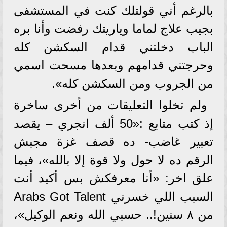
بالرغم أني قولتلك كنت في المستشفى
بجيب علاج لماما وياريتك رفضت وأنا بره
الباب دخلتني قدام السكشن كله
وحرجتني قدامهم وبعدها مسحت اسمي
من الجروب ومن السكشن كله».
ولم تخلوا التعليقات من أخرى ساخرة
إذ كتب متابع :«50 ألف انجري – يقصد
تعبير غاضب- ده قصف غزة مجبش
الرقم ده لا حول ولا قوة إلا بالله»، فيما
علق اخر: «أنا معرفكش بس أكيد أنت
السبب اللي خسرني Arabs Got Talent
من ٨ سنين!.. حسبي الله ونعم الوكيل»،