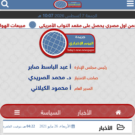




الجمعة 7 أغسطس 2026
10:07 مـ
ي يحصل على مقعد النواب الأمريكي
مبيعات الهواتف القابلة للطى تقفز 20% فى 2026.. و«hone Ultra
أ عبد الباسط صابر
رئيس مجلس الإدارة
د. محمد الصريدي
صاحب الامتياز
أ محمود الكيلاني
المدير العام

الأخبار
السياسة

الأخبار
الأربعاء، 26 مايو 2021
04:22 مـ
بتوقيت القاهرة