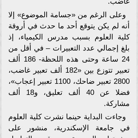
غاضب.
وعلى الرغم من «جسامة الموضوع» إلا
أنه لم يكن يتوقع أحد ما حدث في أروقة
كلية العلوم بسبب مدرس الكيمياء، إذ
بلغ إجمالي عدد التعبيرات – في أقل من
24 ساعة وحتى هذه اللحظة- 186 ألف
تعبير تتوزع بين «182 ألف تعبير غاضب،
2800 تعبير ضاحك، 1100 تعبير إعجاب»،
فضلا عن 40 ألف تعليق، و18 ألف
مشاركة.
وجاءت البداية حينما نشرت كلية العلوم
في جامعة الإسكندرية، منشور على