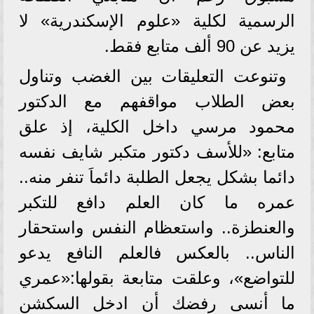
الرسمية لكلية «علوم الإسكندرية» لا
يزيد عن 90 ألف متابع فقط.
وتنوعت التعليقات بين الغضب وتناول
بعض الطلاب مواقفهم مع الدكتور
محمود مرسي داخل الكلية، إذ علق
متابع: «للأسف دكتور متكبر شايف نفسه
دائما بشكل يجعل الطلبة دائماَ تنفر منه..
عمره ما كان العلم دافع للتكبر
والعنطزة.. واستعظام النفس واستحقار
الناس.. بالعكس فالعلم النافع يدعو
للتواضع»، وعلقت متابعة بقولها:«عمري
ما أنسى رفضك أن ادخل السكشن