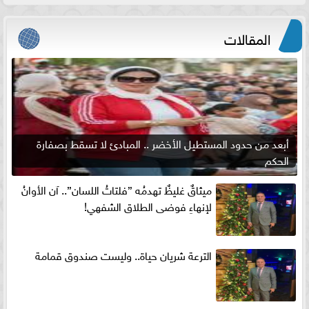
المقالات
أبعد من حدود المستطيل الأخضر .. المبادئ لا تسقط بصفارة
الحكم
ميثاقٌ غليظٌ تهدمُه ”فلتاتُ اللسان”.. آن الأوانُ
لإنهاءِ فوضى الطلاق الشفهي!
الترعة شريان حياة.. وليست صندوق قمامة