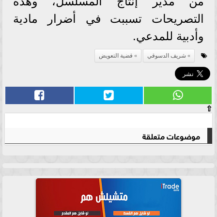
من مدير إنتاج المسلسل، وهذه
التصريحات تسببت في أضرار مادية
وأدبية للمدعي.
شريف الدسوقي
قضية التعويض
⇧
موضوعات متعلقة