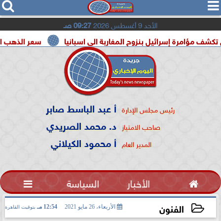




الأحد 9 أغسطس 2026
09:27 صـ
ة إسرائيل بنزوح المغاربة الى اسبانيا
سعر الذهب اليوم السبت 8 أغسطس 2026 في
أ عبد الباسط صابر
رئيس مجلس الإدارة
د. محمد الصريدي
صاحب الامتياز
أ محمود الكيلاني
المدير العام

الأخبار
السياسة

الفنون
الأربعاء، 26 مايو 2021
12:54 مـ
بتوقيت القاهرة