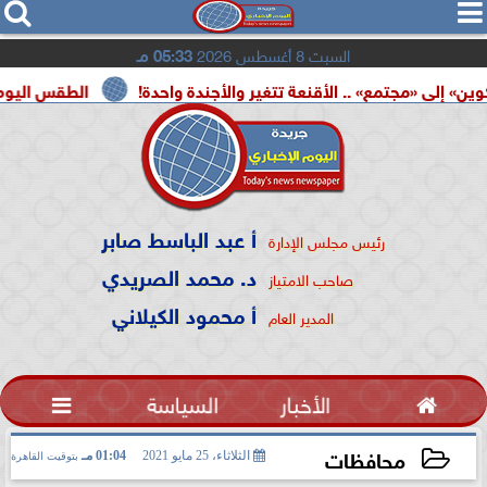




السبت 8 أغسطس 2026
05:33 مـ
 الأقنعة تتغير والأجندة واحدة!
الطقس اليوم.. شديد الحرارة بأغل
أ عبد الباسط صابر
رئيس مجلس الإدارة
د. محمد الصريدي
صاحب الامتياز
أ محمود الكيلاني
المدير العام

الأخبار
السياسة

محافظات
الثلاثاء، 25 مايو 2021
01:04 مـ
بتوقيت القاهرة