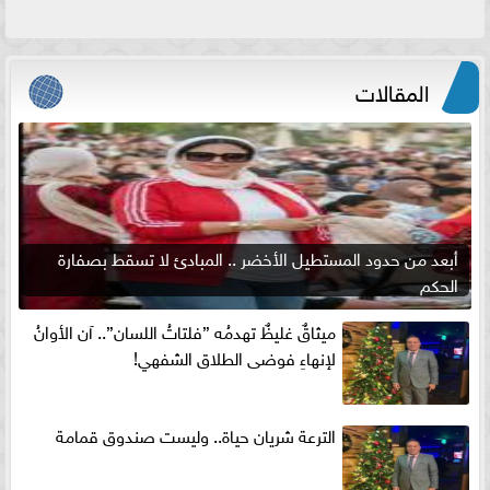
المقالات
أبعد من حدود المستطيل الأخضر .. المبادئ لا تسقط بصفارة
الحكم
ميثاقٌ غليظٌ تهدمُه ”فلتاتُ اللسان”.. آن الأوانُ
لإنهاءِ فوضى الطلاق الشفهي!
الترعة شريان حياة.. وليست صندوق قمامة