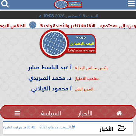




السبت 8 أغسطس 2026
10:08 مـ
ع» .. الأقنعة تتغير والأجندة واحدة!
الطقس اليوم.. شديد الحرارة
أ عبد الباسط صابر
رئيس مجلس الإدارة
د. محمد الصريدي
صاحب الامتياز
أ محمود الكيلاني
المدير العام

الأخبار
السياسة

الأخبار
السبت، 22 مايو 2021
05:46 مـ
بتوقيت القاهرة