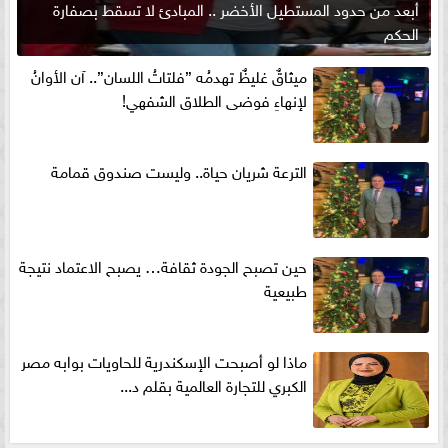
أبعد من حدود المستطيل الأخضر .. المبادئ لا تسقط بصفارة
الحكم
ميثاقٌ غليظٌ تهدمُه ”فلتاتُ اللسان”.. آن الأوانُ
لإنهاءِ فوضى الطلاق الشفهي!
الترعة شريان حياة.. وليست صندوق قمامة
حين تصبح الجودة ثقافة… يصبح الاعتماد نتيجة
طبيعية
ماذا لو أصبحت الإسكندرية للحاويات بوابه مصر
الكبري للتجارة العالمية بقلم د...