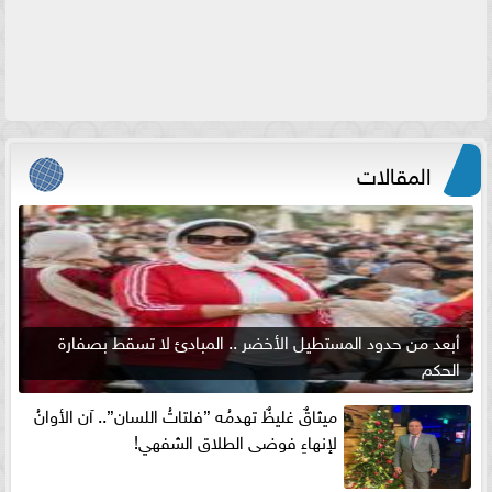
المقالات
أبعد من حدود المستطيل الأخضر .. المبادئ لا تسقط بصفارة
الحكم
ميثاقٌ غليظٌ تهدمُه ”فلتاتُ اللسان”.. آن الأوانُ
لإنهاءِ فوضى الطلاق الشفهي!