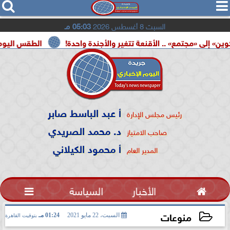




السبت 8 أغسطس 2026
05:03 مـ
» .. الأقنعة تتغير والأجندة واحدة!
الطقس اليوم.. شديد الحرارة
أ عبد الباسط صابر
رئيس مجلس الإدارة
د. محمد الصريدي
صاحب الامتياز
أ محمود الكيلاني
المدير العام

الأخبار
السياسة

منوعات
السبت، 22 مايو 2021
01:24 مـ
بتوقيت القاهرة