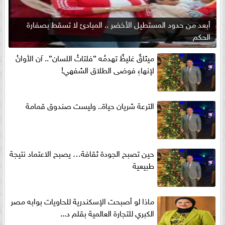
أبعد من حدود المستطيل الأخضر .. المبادئ لا تسقط بصفارة
الحكم
ميثاقٌ غليظٌ تهدمُه ”فلتاتُ اللسان”.. آن الأوانُ
لإنهاءِ فوضى الطلاق الشفهي!
الترعة شريان حياة.. وليست صندوق قمامة
حين تصبح الجودة ثقافة… يصبح الاعتماد نتيجة
طبيعية
ماذا لو أصبحت الإسكندرية للحاويات بوابه مصر
الكبري للتجارة العالمية بقلم د...