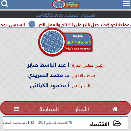




السبت 8 أغسطس 2026
02:52 صـ
عداد جيل قادر على الإنتاج والعمل الحر
السيسي يوحد السودان و 
أ عبد الباسط صابر
رئيس مجلس الإدارة
د. محمد الصريدي
صاحب الامتياز
أ محمود الكيلاني
المدير العام

الأخبار
السياسة

الاقتصاد
السبت، 22 مايو 2021
01:15 مـ
بتوقيت القاهرة