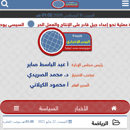




السبت 8 أغسطس 2026
01:02 صـ
إعداد جيل قادر على الإنتاج والعمل الحر
السيسي يوحد السودان و
أ عبد الباسط صابر
رئيس مجلس الإدارة
د. محمد الصريدي
صاحب الامتياز
أ محمود الكيلاني
المدير العام

الأخبار
السياسة

الرياضة
السبت، 22 مايو 2021
01:08 مـ
بتوقيت القاهرة