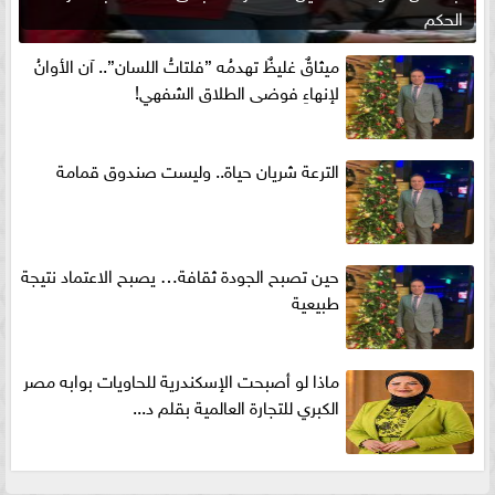
الحكم
ميثاقٌ غليظٌ تهدمُه ”فلتاتُ اللسان”.. آن الأوانُ
لإنهاءِ فوضى الطلاق الشفهي!
الترعة شريان حياة.. وليست صندوق قمامة
حين تصبح الجودة ثقافة… يصبح الاعتماد نتيجة
طبيعية
ماذا لو أصبحت الإسكندرية للحاويات بوابه مصر
الكبري للتجارة العالمية بقلم د...