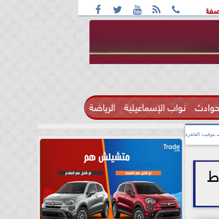





: واقعة التحرش مزعومة بسبب خلافات على الأجرة
رحيل الإعلا
حوادث
نواب الإسماعيلية
الرياضة

بتوقيت القاهرة
لشروط