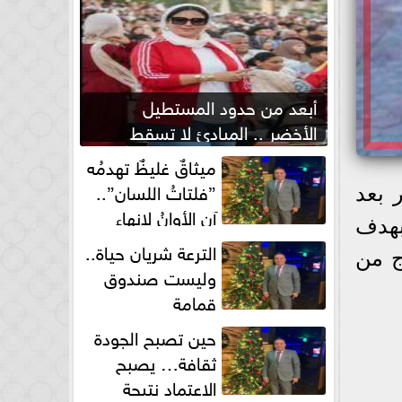
أبعد من حدود المستطيل
الأخضر .. المبادئ لا تسقط
بصفارة الحكم
ميثاقٌ غليظٌ تهدمُه
”فلتاتُ اللسان”..
لأمور بعد
آن الأوانُ لإنهاءِ
بهدف
فوضى الطلاق الشفهي!
الترعة شريان حياة..
ج من
وليست صندوق
قمامة
حين تصبح الجودة
ثقافة… يصبح
الاعتماد نتيجة