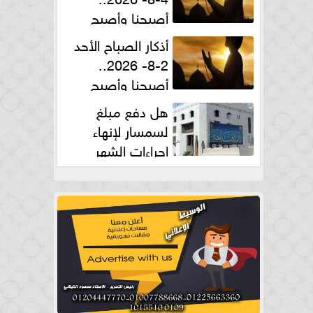
أصبحنا وأصبح
الملك لله والحمد لله
أذكار الصباح الأحد
2-8- 2026..
أصبحنا وأصبح
الملك لله والحمد لله
هل دفع مبلغ
لسمسار لإنهاء
إجراءات الشهر
العقارى حلال؟.. أمين الفتوى يجيب