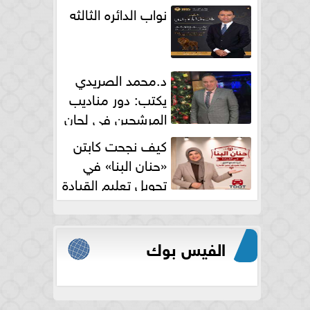
نواب الدائره الثالثه
د.محمد الصريدي
يكتب: دور مناديب
المرشحين في لجان
الانتخابات
كيف نجحت كابتن
«حنان البنا» في
تحويل تعليم القيادة
النسائية من خوف...
الفيس بوك