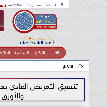

الجمعة 7 أغسطس 2026
11:43 صـ
لإسماعيلية تستضيف معسكرًا مغلقًا للإسماعيلي الاربعاء القادم
مل
رئيس مجلس الإدارة
أ عبد الباسط صابر

الأخبار
السياسة
الاقتص
الفنون
الأخبار
2021-06-23 13:41:18
والأورق 