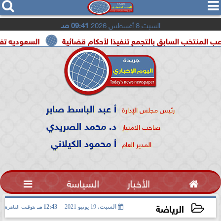




السبت 8 أغسطس 2026
09:41 صـ
السابق بالتجمع تنفيذا لأحكام قضائية
السعوديه تفعيل اتفاقية
أ عبد الباسط صابر
رئيس مجلس الإدارة
د. محمد الصريدي
صاحب الامتياز
أ محمود الكيلاني
المدير العام

الأخبار
السياسة

الرياضة
السبت، 19 يونيو 2021
12:43 مـ
بتوقيت القاهرة