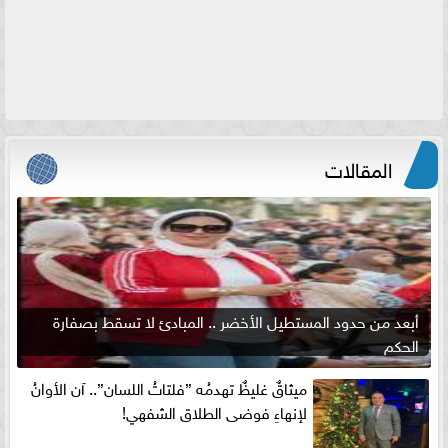
المقالات
أبعد من حدود المستطيل الأخضر .. المبادئ لا تسقط بصفارة
الحكم
ميثاقٌ غليظٌ تهدمُه ”فلتاتُ اللسان”.. آن الأوانُ
لإنهاءِ فوضى الطلاق الشفهي!